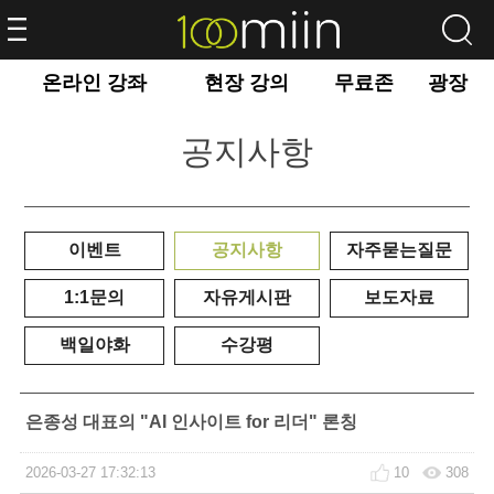
온라인 강좌
현장 강의
무료존
광장
공지사항
이벤트
공지사항
자주묻는질문
1:1문의
자유게시판
보도자료
백일야화
수강평
은종성 대표의 "AI 인사이트 for 리더" 론칭
2026-03-27 17:32:13
10
308