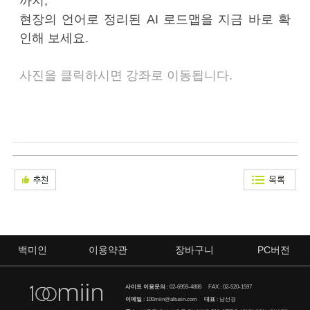
까지,
현장의 언어로 정리된 AI 로드맵을 지금 바로 확
인해 보세요.
사진을 클릭하시면 강좌로 이동됩니다.
백미인
이용약관
장바구니
PC버전
사이트 이용문의
:
02-6959-4888
FAX : 02-520-1597
이메일
:
100miin@altusin.com
대표
: 남선경