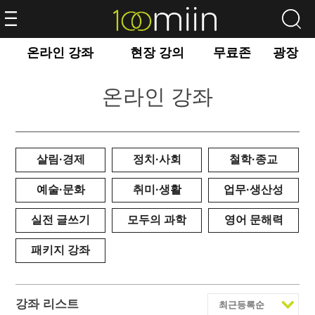
온라인 강좌
현장 강의
무료존
광장
온라인 강좌
살림·경제
정치·사회
철학·종교
예술·문화
취미·생활
업무·생산성
실전 글쓰기
모두의 과학
영어 문해력
패키지 강좌
강좌 리스트