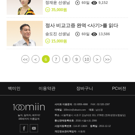
정재윤 선생님
60일
9,152
35,000원
정사 비교고증 완역 <사기>를 읽다
송도진 선생님
60일
13,586
15,000원
<<
<
6
7
8
9
10
>
>>
백미인
이용약관
장바구니
PC버전
사이트 이용문의
:
02-6959-4888
FAX : 02-520-1597
이메일
:
100miin@altusin.com
대표
: 남선경
주소
: 서울특별시 서초구 강남대로 311, 1739호 (한화생명보험빌딩)
놀자, 일하자, 배우자!
100세까지 아름답게
통신판매등록번호
: 2018-서울서초-2066
사업자등록번호
: 114-87-13824
등록일
: 2013-12-12
개인정보관리책임자
: 이동희