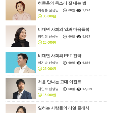
허종훈의 목소리 잘 내는 법
허종훈 선생님
60일
7,224
35,000원
비대면 사회의 일과 마음돌봄
장정희 선생님
60일
5,927
25,000원
비대면 사회의 PPT 전략
이기송 선생님
60일
6,856
25,000원
처음 만나는 고대 이집트
곽민수 선생님
60일
12,939
15,000원
일하는 사람들의 리얼 클래식