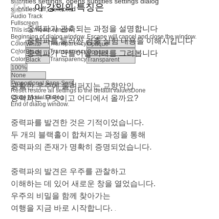
subtitles settings
, opens subtitles settings dialog
이 강의의 특징은
subtitles off
, selected
Audio Track
Fullscreen
중력파가 관측되는 과정을 설명합니다
This is a modal window.
Beginning of dialog window. Escape will cancel and close the window.
중력파를 둘러싼 검출 실험 내용을 이해시킵니다
Color
Transparency
Color
Transparency
중력파가 만들어낼 미래를 그려봅니다
Color
Transparency
광활한 우주에 울려퍼지는 교향악인
Reset
restore all settings to the default values
Done
Close Modal Dialog
중력파는 무엇이고 어디에서 올까요?
End of dialog window.
중력파를 발견한 것은 기적이었습니다.
두 개의 블랙홀이 합쳐지는 과정을 통해
중력파의 존재가 명확히 증명되었습니다.
중력파의 발견은 우주를 관찰하고
이해하는 데 있어 새로운 창을 열었습니다.
우주의 비밀을 함께 찾아가는
여행을 지금 바로 시작합니다.
.