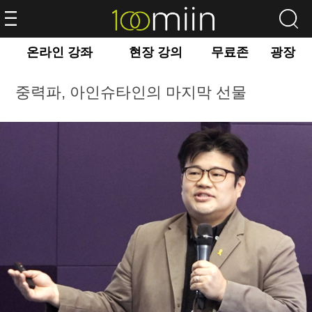
온라인 강좌
현장 강의
무료존
광장
중력파, 아인슈타인의 마지막 선물