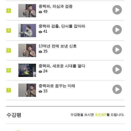
중력파, 의심과 검증
3
49
중력파 검출, 단서를 잡아라
4
41
13억년 전에 보낸 신호
5
35
중력파, 새로운 시대를 열다
6
24
중력파로 꿈꾸는 미래
7
33
수강평
수강평을 쓰시면
포인트P
를 드립니다.