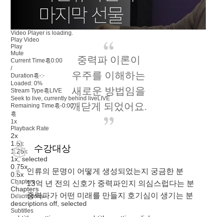
Video Player is loading.
Play Video
Play
Mute
중력파 이론이
Current Time혻
0:00
/
우주를 이해하는
Duration혻
-:-
Loaded
:
0%
새로운 방법임을
Stream Type혻
LIVE
Seek to live, currently behind live
LIVE
깨닫게 되었어요.
Remaining Time혻
-
0:00
혻
1x
Playback Rate
2x
1.5x
수강대상
1.25x
1x
, selected
0.75x
인류의 문명이 어떻게 생성되었는지 궁금한 분
0.5x
Chapters
13억 년 전의 신호가 중력파인지 의심스럽다는 분
Chapters
중력파가 어떤 미래를 만들지 호기심이 생기는 분
Descriptions
descriptions off
, selected
Subtitles