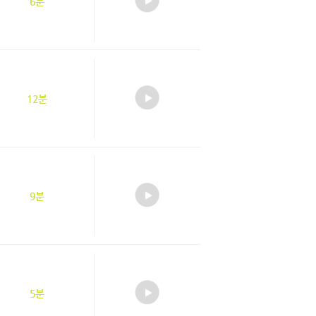
6분
12분
9분
5분