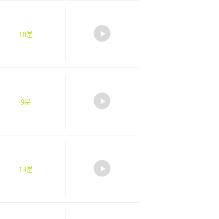
10분
9분
13분