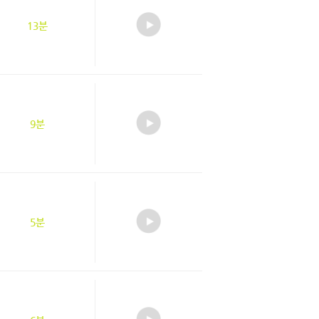
13분
9분
5분