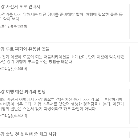
2강 자전거 초보 안내서
자전거를 타기 위해서는 어떤 장비를 준비해야 할까, 여행에 필요한 물품 등
도 알아 보자
스트리밍횟수
322
회
3강 루트 짜기와 유용한 앱들
자전거 여행에 도움이 되는 어플리케이션을 소개한다. 단기 여행에 익숙해졌
다면 장기 여행에 루트를 짜는 방법을 배운다.
스트리밍횟수
295
회
4강 여행 예산 짜기와 펀딩
해외 자전거 여행에서 가장 중요한 점은 예산 짜기. 자기가 모두 부담하기에
는 비용이 너무 크다. 기업 스폰서를 찾았던 생생한 경험담을 나눈다. 자전거
여행의 절반은 스폰서 찾기 과정이라고 해도 과언이 아니다.
스트리밍횟수
302
회
5강 출발 전 & 여행 중 체크 사항