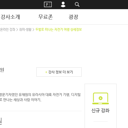
강사소개
무료존
광장
온라인 강좌
>
취미·생활
>
두발로 떠나는 자전거 여행 상세정보
원
+
강사 정보 더 보기
의 영문기자였던 유채원의 유라시아 대륙 자전거 기행. 디지털
로 만나는 세상과 사람 이야기.
원