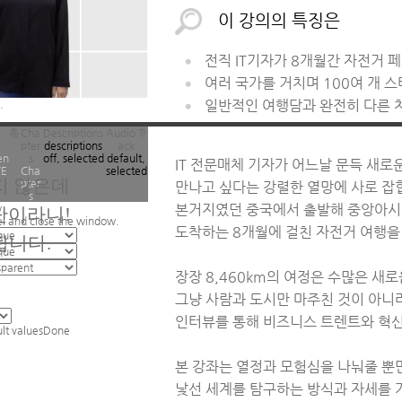
이 강의의 특징은
전직 IT기자가 8개월간 자전거 
여러 국가를 거치며 100여 개
일반적인 여행담과 완전히 다른 
.
혻
Cha
Descriptions
Audio Tr
pter
descriptions
ack
en
s
off
, selected
default
,
IT 전문매체 기자가 어느날 문득 새로
VE
Cha
selected
지 않은데
pter
만나고 싶다는 강렬한 열망에 사로 잡
s
본거지였던 중국에서 출발해 중앙아시
.
단이라니!
el and close the window.
도착하는 8개월에 걸친 자전거 여행을
됩니다.
장장 8,460km의 여정은 수많은 새
그냥 사람과 도시만 마주친 것이 아니라
인터뷰를 통해 비즈니스 트렌트와 혁신
ult values
Done
.
본 강좌는 열정과 모험심을 나눠줄 뿐
낯선 세계를 탐구하는 방식과 자세를 