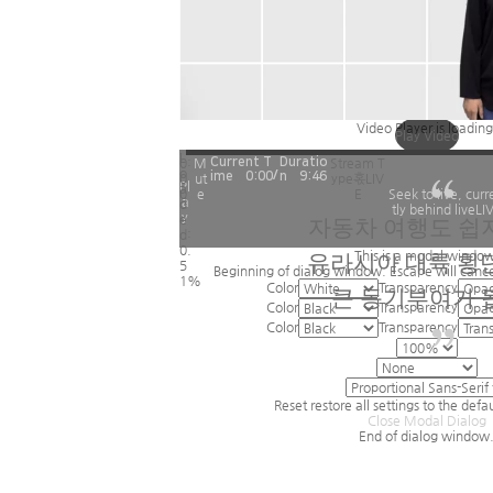
Video Player is loading
Play Video
L
0:
M
Current T
Duratio
Stream T
o
/
ime혻
0:00
n혻
9:46
0
ut
ype혻
LIV
Pl
a
0
e
E
Seek to live, curr
a
d
tly behind live
LI
y
e
자동차 여행도 쉽
d
:
0.
This is a modal window
유라시아 대륙 횡
5
Beginning of dialog window. Escape will canc
1%
Color
Transparency
큰 동기부여가 
Color
Transparency
Color
Transparency
Reset
restore all settings to the defa
Close Modal Dialog
End of dialog window