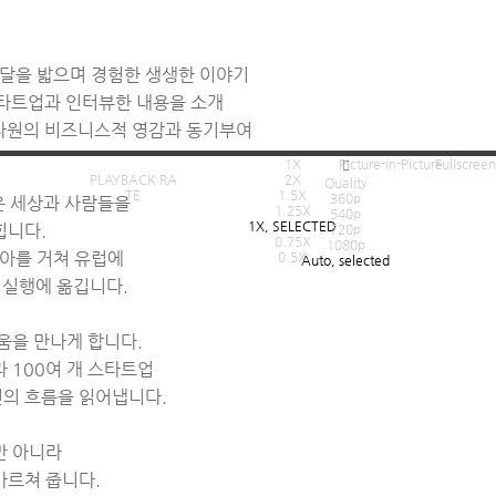
페달을 밟으며 경험한 생생한 이야기
 스타트업과 인터뷰한 내용을 소개
차원의 비즈니스적 영감과 동기부여
1X
Picture-in-Picture
Fullscreen
PLAYBACK RA
2X
Quality
TE
1.5X
360p
운 세상과 사람들을
1.25X
540p
1X
, SELECTED
힙니다.
720p
0.75X
1080p
아를 거쳐 유럽에
0.5X
Auto
, selected
 실행에 옮깁니다.
로움을 만나게 합니다.
 100여 개 스타트업
의 흐름을 읽어냅니다.
만 아니라
가르쳐 줍니다.