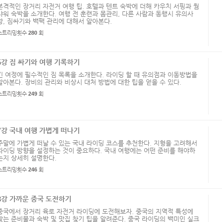
본격적인 장거리 자전거 여행 팁. 호텔과 텐트 숙박에 더해 카우치 서핑과 웜
샤워 숙박을 소개한다. 여행 전 훈련과 몸관리, 다른 사람과 동행시 유의사
항, 짐싸기와 백팩 관리에 대해서 알아본다.
스트리밍횟수
280
회
6강 짐 싸기와 여행 기록하기
긴 여정에 필수적인 짐 목록을 소개한다. 라이딩 할 때 유의점과 이동방법을
알아본다. 장비의 관리와 비상시 대처 방법에 대한 팁을 얻을 수 있다.
스트리밍횟수
249
회
7강 국내 여행 가볍게 떠나기
주말에 가볍게 떠날 수 있는 국내 라이딩 코스를 추천한다. 지형을 고려해서
라이딩 방향을 설정하는 것이 중요하다. 국내 여행에는 어떤 준비를 해야하
는지 상세히 설명한다.
스트리밍횟수
246
회
8강 가까운 중국 도전하기
중국에서 장거리 육로 자전거 라이딩에 도전해보자. 중국의 지역적 특성에
맞는 준비물과 숙박 및 맛집 찾기 팁을 알려준다. 중국 라이딩의 백미인 실크