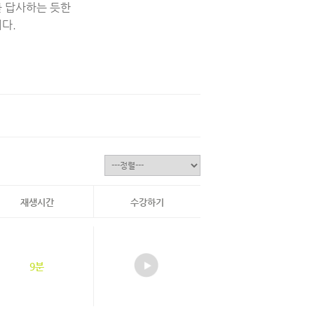
 답사하는 듯한
니다.
재생시간
수강하기
9분