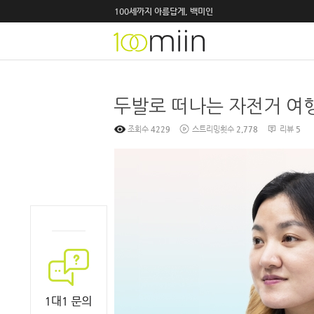
100세까지 아름답게, 백미인
조회수
4229
스트리밍횟수
2,778
리뷰
5