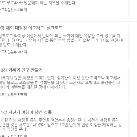
로드 루트와 꼭 방문해야 하는 지역을 소개한다.
스트리밍횟수
245
회
9강 해외 대장정 이모저모_실크로드
실크로드 라이딩 여정에서 만나게 되는 국가에 대한 유용한 토막 정보를 제
공한다. 웜샤워, 카우치 서핑을 통한 숙박 방법과 이슬람 국가에서의 안전 여
행 팀도 소개한다.
스트리밍횟수
207
회
10강 기록과 친구 만들기
기록되지 않은 여행은 의미가 없다. 장기간의 여행 동안 꼬박꼬박 메모해서
매일 블로그 포스팅을 한 경험담을 나눈다. 스폰서의 요청대로 중간중간 세
미나와 이벤트를 개최한 것에 이야기한다.
스트리밍횟수
176
회
11강 자전거 여행이 남긴 것들
8개월 간의 여정을 통해 무엇을 얻었는지 총정리한다. 자전거 여행을 통해
발견한 것은 새로운 '나'였다. 앞으로 10년 단위의 인생 여행을 계획하는 강
사가 영감을 준다.
스트리밍횟수
111
회