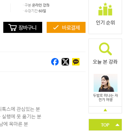
· 구분
온라인 강좌
· 수강기간
60일
두발로 떠나는 자
전거 여행
디톡스에 관심있는 분
▲
 실행에 못 옮기는 분
남에 목마른 분