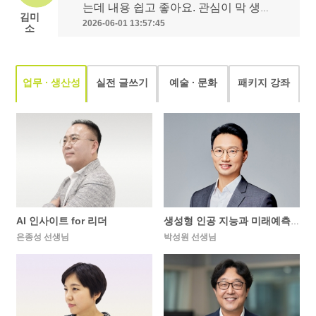
는데 내용 쉽고 좋아요. 관심이 막 생기
김미
네요. 이야기하듯 쉽게 풀어서 편하게
2026-06-01 13:57:45
소
들었어요
업무 ∙ 생산성
실전 글쓰기
예술 ∙ 문화
패키지 강좌
AI 인사이트 for 리더
생성형 인공 지능과 미래예측을
은종성 선생님
박성원 선생님