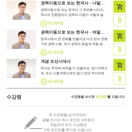
권력이동으로 보는 한국사 - 나말여초
권력이동으로 보는 한국사 그 첫번째 시리즈,
역사의 전환점마다 권력의 이동이 어떻게 달라
지는지, 사건 속 인물을 중심으로 살펴 봅니다.
60,000원
인간을 제대로 이해하려면 역사를 공부해야 합
니다. 역사 속에 미래가 있습니다.
권력이동으로 보는 한국사 - 여말선초
한국사에서 큰 변화를 만들어낸 다섯 번의 전환
기와 권력 이동. 국가 권력의 본질과 작동 방식
을 이해하고 현실을 재조명합니다.
60,000원
개념 조선시대사
역사는 무엇에 써먹을 수 있을까요. 암기과목으
로, 또는 시험과목으로만 알고 있던 역사라면
조금은 낯선 시각으로 그 토대를 찾아 조선시대
60,000원
로 거슬러 올라갑니다. 역사학자 이정철의 개념
으로 보는 조선사
수강평
수강평을 쓰시면
포인트P
를 드립니다.
첫 수강평을 남겨주세요~
글을 쓰시는 즉시 포인트 100점이
적립되며 우수 수강평은
5천 포인트를 추가로 드립니다.