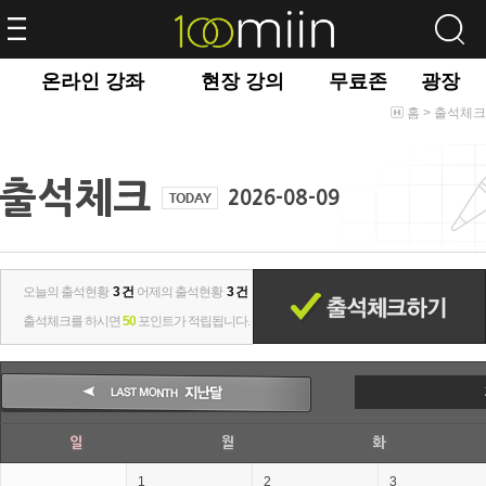
온라인 강좌
현장 강의
무료존
광장
홈 > 출석체크
오늘의 출석현황
3 건
어제의 출석현황
3 건
출석체크를 하시면
50
포인트가 적립됩니다.
1
2
3