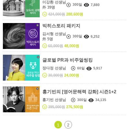
이강환 선생님
300일
7,880
外 39명
424,000원
288,600원
빅히스토리 패키지
김서형 선생님
300일
6,252
外 5명
60,000원
48,000원
글로벌 PR과 비주얼씽킹
정다정 선생님
60일
5,917
30,000원
24,000원
홍기빈의 [영어문해력 강화] 시즌1+2
홍기빈 선생님
300일
34,135
395,000원
276,500원
1
2