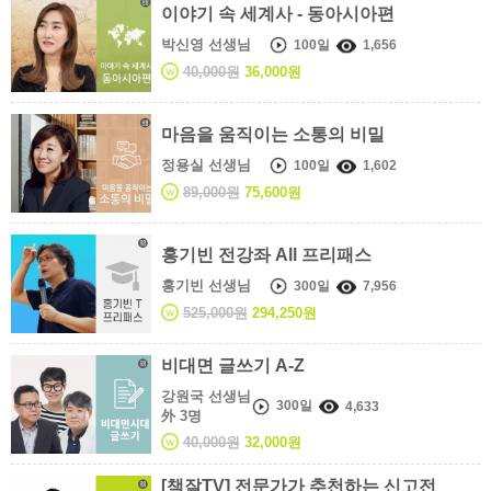
이야기 속 세계사 - 동아시아편
박신영 선생님
100일
1,656
40,000원
36,000원
마음을 움직이는 소통의 비밀
정용실 선생님
100일
1,602
89,000원
75,600원
홍기빈 전강좌 All 프리패스
홍기빈 선생님
300일
7,956
525,000원
294,250원
비대면 글쓰기 A-Z
강원국 선생님
300일
4,633
外 3명
40,000원
32,000원
[책잘TV] 전문가가 추천하는 신고전 시즌 1