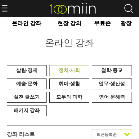
온라인 강좌
현장 강의
무료존
광장
온라인 강좌
살림·경제
정치·사회
철학·종교
예술·문화
취미·생활
업무·생산성
실전 글쓰기
모두의 과학
영어 문해력
패키지 강좌
강좌 리스트