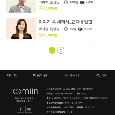
이이화 선생님
100일
9,432
60,000원
이야기 속 세계사_근대유럽편
박신영 선생님
60일
9,222
40,000원
1
2
백미인
이용약관
장바구니
PC버전
사이트 이용문의
:
02-6959-4888
FAX : 02-520-1597
이메일
:
100miin@altusin.com
대표
: 남선경
주소
: 서울특별시 서초구 강남대로 311, 1739호 (한화생명보험빌딩)
놀자, 일하자, 배우자!
100세까지 아름답게
통신판매등록번호
: 2018-서울서초-2066
사업자등록번호
: 114-87-13824
등록일
: 2013-12-12
개인정보관리책임자
: 이동희