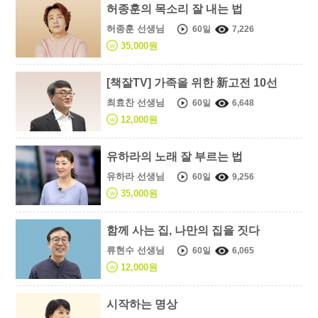
허종훈의 목소리 잘 내는 법
허종훈 선생님
60일
7,226
35,000원
[책잘TV] 가족을 위한 新고전 10선
최효찬 선생님
60일
6,648
12,000원
유하라의 노래 잘 부르는 법
유하라 선생님
60일
9,256
35,000원
함께 사는 집, 나만의 집을 짓다
류현수 선생님
60일
6,065
12,000원
시작하는 명상