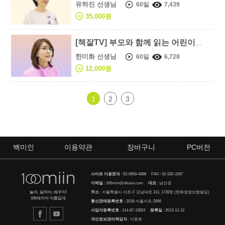
유하진 선생님
60일
7,439
35,000원
[책잘TV] 부모와 함께 읽는 어린이책 新고전 10선
한미화 선생님
60일
6,728
12,000원
1
2
3
백미인
이용약관
장바구니
PC버전
사이트 이용문의
:
02-6959-4888
FAX : 02-520-1597
이메일
:
100miin@altusin.com
대표
: 남선경
주소
: 서울특별시 서초구 강남대로 311, 1739호 (한화생명보험빌딩)
놀자, 일하자, 배우자!
100세까지 아름답게
통신판매등록번호
: 2018-서울서초-2066
사업자등록번호
: 114-87-13824
등록일
: 2013-12-12
개인정보관리책임자
: 이동희