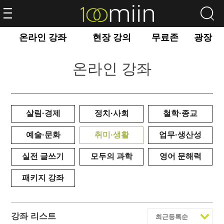
온라인 강좌
현장 강의
무료존
광장
온라인 강좌
살림·경제
정치·사회
철학·종교
예술·문화
취미·생활
업무·생산성
실전 글쓰기
모두의 과학
영어 문해력
패키지 강좌
강좌 리스트