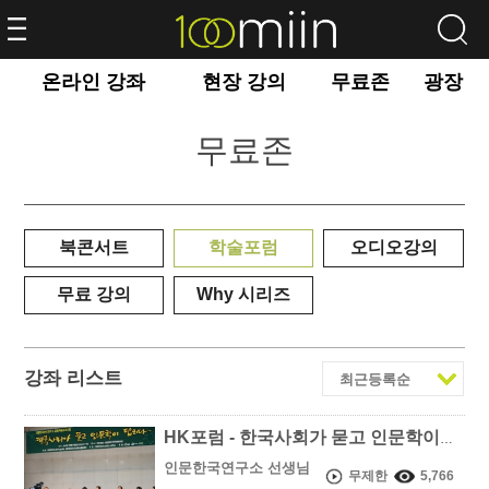
온라인 강좌
현장 강의
무료존
광장
무료존
북콘서트
학술포럼
오디오강의
무료 강의
Why 시리즈
강좌 리스트
HK포럼 - 한국사회가 묻고 인문학이 답하다
인문한국연구소 선생님
무제한
5,766