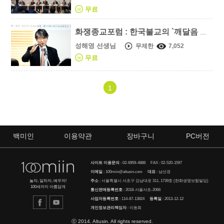
무료
화쟁종교포럼 : 한국불교의 `깨달음 지상주의`
성해영 선생님
무제한
7,052
무료
1
백미인
이용약관
장바구니
PC버전
사이트 이용문의
:
02-6959-4888
FAX : 02-520-1597
이메일
:
100miin@altusin.com
대표
: 남선경
주소
: 서울특별시 서초구 강남대로 311, 1739호 (한화생명보험빌딩)
놀자, 일하자, 배우자!
100세까지 아름답게
통신판매등록번호
: 2018-서울서초-2066
사업자등록번호
: 114-87-13824
등록일
: 2013-12-12
개인정보관리책임자
: 이동희
ⓒ 2014. Altusin. All rights reserved.