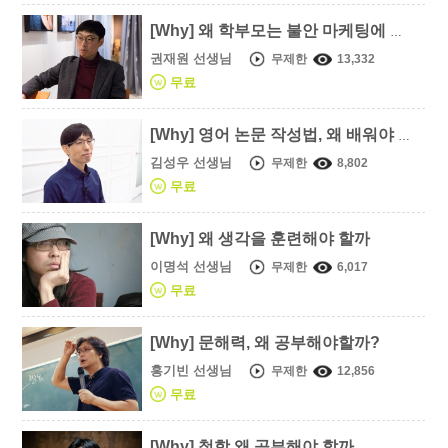
[Why] 왜 학부모는 불안 마케팅에 움직이는가
권재원 선생님
무제한
13,332
무료
[Why] 영어 논문 작성법, 왜 배워야 할까
김성우 선생님
무제한
8,802
무료
[Why] 왜 생각을 훈련해야 할까
이명석 선생님
무제한
6,017
무료
[Why] 문해력, 왜 공부해야할까?
홍기빈 선생님
무제한
12,856
무료
[Why] 철학 왜 공부해야 할까