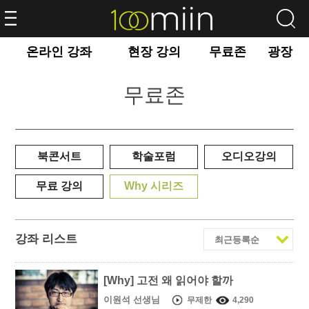
온라인 강좌
현장 강의
무료존
광장
무료존
북콘서트
학술포럼
오디오강의
무료 강의
Why 시리즈
강좌 리스트
[Why] 고전 왜 읽어야 할까
이원석 선생님
무제한
4,290