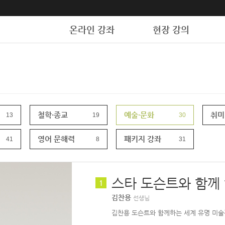
온라인 강좌
현장 강의
철학·종교
예술·문화
취미
13
19
30
영어 문해력
패키지 강좌
41
8
31
1
김찬용
선생님