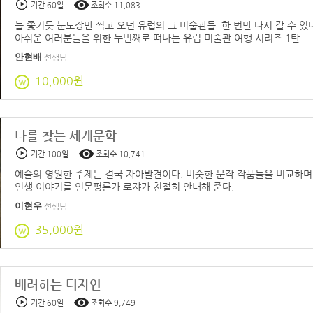
기간 60일
조회수 11,083
늘 쫓기듯 눈도장만 찍고 오던 유럽의 그 미술관들. 한 번만 다시 갈 수 
아쉬운 여러분들을 위한 두번째로 떠나는 유럽 미술관 여행 시리즈 1탄
안현배
선생님
10,000원
나를 찾는 세계문학
기간 100일
조회수 10,741
예술의 영원한 주제는 결국 자아발견이다. 비슷한 문작 작품들을 비교하며 
인생 이야기를 인문평론가 로쟈가 친절히 안내해 준다.
이현우
선생님
35,000원
배려하는 디자인
기간 60일
조회수 9,749