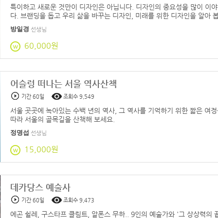
특이하고 새로운 것만이 디자인은 아닙니다. 디자인의 중요성을 많이 이야
다. 브랜딩을 돕고 우리 삶을 바꾸는 디자인, 미래를 위한 디자인을 알아 
방일경
선생님
60,000원
어슬렁 떠나는 서울 역사산책
기간 60일
조회수 9,549
서울 곳곳에 녹아있는 수백 년의 역사, 그 역사를 기억하기 위한 짧은 여
따라 서울의 골목길을 산책해 보세요.
정명섭
선생님
15,000원
데카당스 예술사
기간 60일
조회수 9,473
에곤 쉴레, 구스타프 클림트, 알폰스 무하.. 9인의 예술가와 '그 상상력의