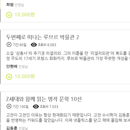
최범
선생님
10,000원
두번째로 떠나는 루브르 박물관 2
기간 60일
조회수 8,063
소설 '삼총사'의 추기경 리셜리외. 그의 이름을 딴 '리셜리외관'의 복도를 
정 주도의 17세기 프랑스 회화까지. 루브르 박물관의 가장 뚜렷한 개성을
안현배
선생님
10,000원
Z세대와 함께 읽는 명작 문학 10선
기간 100일
조회수 7,033
고전이 고전인 이유는 항상 현재화되기 때문입니다. 고전 수사학자 김동훈
을 반영하는 키워드를 찾았습니다. 이제 넷플릭스를 닫고 책에 몰입해 보세
김동훈
선생님