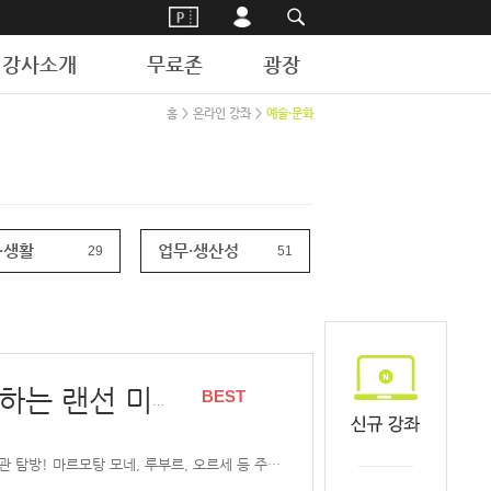
강사소개
무료존
광장
홈
>
온라인 강좌
>
예술·문화
·생활
업무·생산성
29
51
BEST
스타 도슨트와 함께 하는 랜선 미술관 투어
김찬용 도슨트와 함께하는 세계 유명 미술관 탐방! 마르모탕 모네, 루부르, 오르세 등 주요 미술관을 둘러보며, 각 미술관의 특징과 주요 작품을 이해하고 감상하는 시간을 가져보세요.작품 해설과 함께 미술사를 배우며 예술적 감각을 높일 수 있는 기회입니다.