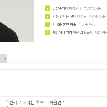
2
인상주의에 매혹되다
백인필
선생님
3
처음 만나는 고대 이집트
곽민수
선생님
4
시대를 훔친 미술
이진숙
선생님
5
세상에서 가장 비싼 그림들의 비밀
이
두번째로 떠나는 루브르 박물관 1