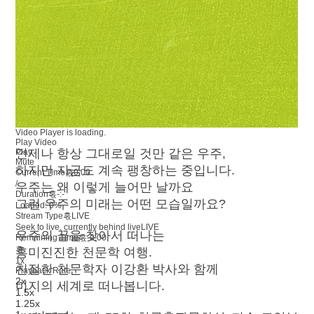
Video Player is loading.
Play Video
언제나 항상 그대로일 것만 같은 우주,
Play
Mute
하지만 지금도 계속 팽창하는 중입니다.
Current Time혻
0:00
/
우주는 왜 이렇게 늘어만 날까요
Duration혻
-:-
그런 우주의 미래는 어떤 모습일까요?
Loaded
:
0%
Stream Type혻
LIVE
Seek to live, currently behind live
LIVE
우주의 끝을 찾아서 떠나는
Remaining Time혻
-
0:00
혻
흥미진진한 천문학 여행.
1x
친절한 천문학자 이강환 박사와 함께
Playback Rate
2x
미지의 세계로 떠나봅니다.
1.5x
1.25x