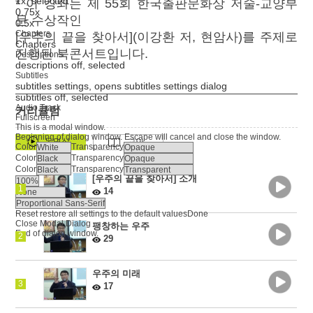
1x
, selected
* 이 강좌는 제 55회 한국출판문화상 저술-교양부
0.75x
문 수상작인
0.5x
Chapters
[우주의 끝을 찾아서](이강환 저, 현암사)를 주제로
Chapters
진행된 북콘서트입니다.
Descriptions
descriptions off
, selected
Subtitles
subtitles settings
, opens subtitles settings dialog
subtitles off
, selected
Audio Track
커리큘럼
Fullscreen
This is a modal window.
Beginning of dialog window. Escape will cancel and close the window.
Color
Transparency
Color
Transparency
Color
Transparency
[우주의 끝을 찾아서] 소개
1
14
Reset
restore all settings to the default values
Done
Close Modal Dialog
팽창하는 우주
End of dialog window.
2
29
우주의 미래
3
17