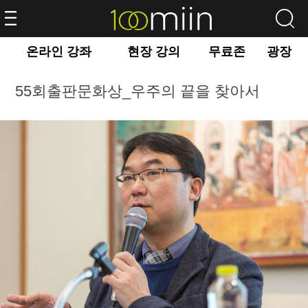
온라인 강좌
현장 강의
무료존
광장
55회출판문화상_우주의 끝을 찾아서