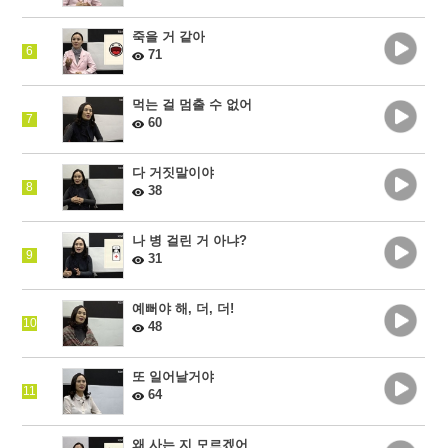
죽을 거 같아
6
71
먹는 걸 멈출 수 없어
7
60
다 거짓말이야
8
38
나 병 걸린 거 아냐?
9
31
예뻐야 해, 더, 더!
10
48
또 일어날거야
11
64
왜 사는 지 모르겠어