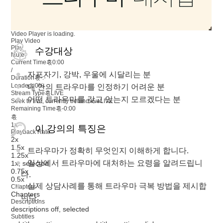
Video Player is loading.
Play Video
Play
수강대상
Mute
Current Time혻
0:00
/
자포자기, 강박, 우울에 시달리는 분
Duration혻
-:-
Loaded
:
0%
내 안의 트라우마를 인정하기 어려운 분
Stream Type혻
LIVE
어떤 트라우마를 갖고 있는지 모르겠다는 분
Seek to live, currently behind live
LIVE
Remaining Time혻
-
0:00
혻
1x
이 강의의 특징은
Playback Rate
2x
1.5x
트라우마가 정확히 무엇인지 이해하게 합니다.
1.25x
일상에서 트라우마에 대처하는 요령을 알려드립니
1x
, selected
0.75x
다.
0.5x
실제 상담사례를 통해 트라우마 극복 방법을 제시합
Chapters
Chapters
니다.
Descriptions
descriptions off
, selected
Subtitles