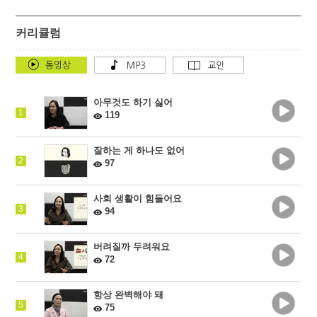
커리큘럼
아무것도 하기 싫어
1
119
잘하는 게 하나도 없어
2
97
사회 생활이 힘들어요
3
94
버려질까 두려워요
4
72
항상 완벽해야 돼
5
75