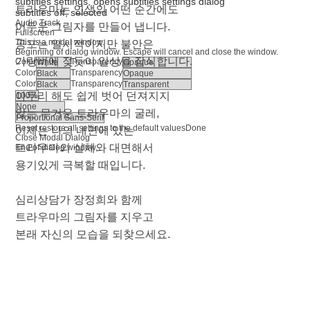
subtitles settings
, opens subtitles settings dialog
트라우마는 인생의 어떤 순간에도
subtitles off
, selected
Audio Track
어두운 그림자를 만들어 냅니다.
Fullscreen
This is a modal window.
공포는 일시적이지만 불안은
Beginning of dialog window. Escape will cancel and close the window.
가랑비에 젖듯이 일상을 잠식합니다.
Color
Transparency
Color
Transparency
Color
Transparency
아무리 해도 쉽게 벗어 던져지지
않는 무거운 트라우마의 굴레,
Reset
restore all settings to the default values
Done
이제는 나의 내면에 있는
Close Modal Dialog
트라우마의 실체와 대면해서
End of dialog window.
용기있게 극복할 때입니다.
심리상담가 장정희와 함께
트라우마의 그림자를 지우고
본래 자신의 모습을 되찾으세요.