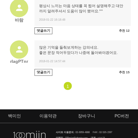
평상시 느끼는 마음 상태를 꼭 찝어 설명해주고 대안
까지 알려주셔서 도움이 많이 됐어요.^^
바람
2018-01-22 16:18:48
댓글쓰기
추천 12
많은 기억을 들춰보게하는 강의네요.
좋은 문장 적어두었다가 나중에 돌아봐야겠어요.
rlagPTnr
2018-01-22 14:57:44
댓글쓰기
추천 15
1
백미인
이용약관
장바구니
PC버전
사이트 이용문의
:
02-6959-4888
FAX : 02-520-1597
이메일
:
100miin@altusin.com
대표
: 남선경