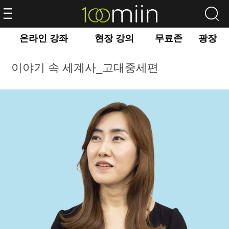
온라인 강좌
현장 강의
무료존
광장
이야기 속 세계사_고대중세편