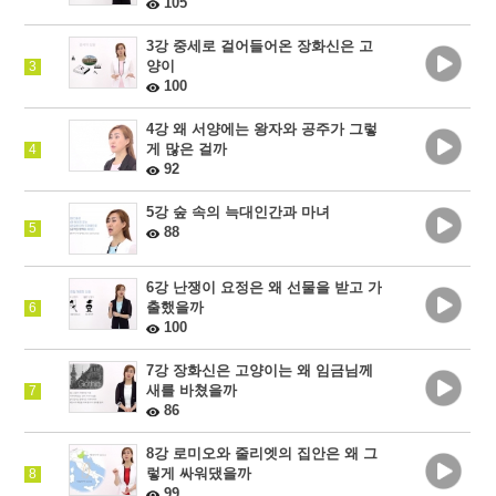
105
3강 중세로 걸어들어온 장화신은 고
양이
3
100
4강 왜 서양에는 왕자와 공주가 그렇
게 많은 걸까
4
92
5강 숲 속의 늑대인간과 마녀
5
88
6강 난쟁이 요정은 왜 선물을 받고 가
출했을까
6
100
7강 장화신은 고양이는 왜 임금님께
새를 바쳤을까
7
86
8강 로미오와 줄리엣의 집안은 왜 그
렇게 싸워댔을까
8
99