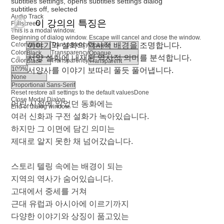
subtitles settings
, opens subtitles settings dialog
subtitles off
, selected
Audio Track
이 강의의 특징은
Fullscreen
This is a modal window.
Beginning of dialog window. Escape will cancel and close the window.
이야기와 설화의 역사적 배경을 조명합니다.
Color
Transparency
Color
Transparency
서양 설화에 내재된 역사적 의미를 분석합니다.
Color
Transparency
서양사를 이야기 보따리 풀듯 풀어냅니다.
Reset
restore all settings to the default values
Done
Close Modal Dialog
어린 시절에 읽었던 동화에는
End of dialog window.
여러 신화과 구전 설화가 녹아있습니다.
하지만 그 이면에 담긴 의미는
제대로 알지 못한 채 넘어갔습니다.
스토리 텔링 속에는 배경이 되는
지역의 역사가 숨어있습니다.
고대에서 중세를 거쳐
근대 유럽과 아시아에 이르기까지
다양한 이야기와 상징이 품고있는