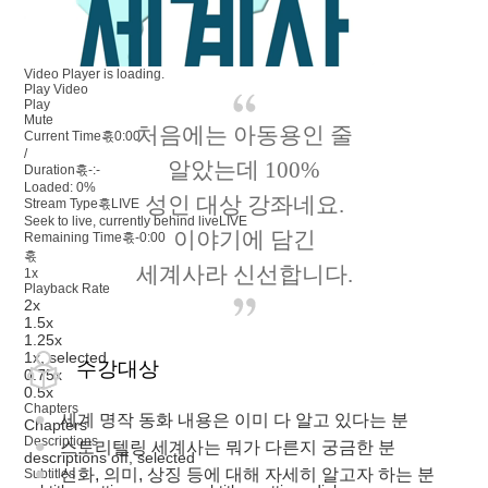
Video Player is loading.
Play Video
Play
Mute
처음에는 아동용인 줄
Current Time혻
0:00
/
알았는데 100%
Duration혻
-:-
Loaded
:
0%
성인 대상 강좌네요.
Stream Type혻
LIVE
Seek to live, currently behind live
LIVE
이야기에 담긴
Remaining Time혻
-
0:00
혻
세계사라 신선합니다.
1x
Playback Rate
2x
1.5x
1.25x
1x
, selected
수강대상
0.75x
0.5x
Chapters
세계 명작 동화 내용은 이미 다 알고 있다는 분
Chapters
Descriptions
스토리텔링 세계사는 뭐가 다른지 궁금한 분
descriptions off
, selected
신화, 의미, 상징 등에 대해 자세히 알고자 하는 분
Subtitles