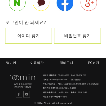
로그인이 안 되세요?
아이디 찾기
비밀번호 찾기
백미인
이용약관
장바구니
PC버전
사이트 이용문의
:
02-6959-4888
FAX : 02-520-1597
이메일
:
100miin@altusin.com
대표
: 남선경
주소
: 서울특별시 서초구 강남대로 311, 1739호 (한화생명보험빌딩)
놀자, 일하자, 배우자!
100세까지 아름답게
통신판매등록번호
: 2018-서울서초-2066
사업자등록번호
: 114-87-13824
등록일
: 2013-12-12
개인정보관리책임자
: 이동희
ⓒ 2014. Altusin. All rights reserved.