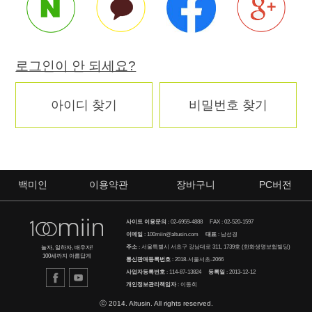
로그인이 안 되세요?
아이디 찾기
비밀번호 찾기
백미인
이용약관
장바구니
PC버전
사이트 이용문의
:
02-6959-4888
FAX : 02-520-1597
이메일
:
100miin@altusin.com
대표
: 남선경
주소
: 서울특별시 서초구 강남대로 311, 1739호 (한화생명보험빌딩)
놀자, 일하자, 배우자!
100세까지 아름답게
통신판매등록번호
: 2018-서울서초-2066
사업자등록번호
: 114-87-13824
등록일
: 2013-12-12
개인정보관리책임자
: 이동희
ⓒ 2014. Altusin. All rights reserved.