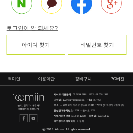
로그인이 안 되세요?
아이디 찾기
비밀번호 찾기
백미인
이용약관
장바구니
PC버전
사이트 이용문의
:
02-6959-4888
FAX : 02-520-1597
이메일
:
100miin@altusin.com
대표
: 남선경
주소
: 서울특별시 서초구 강남대로 311, 1739호 (한화생명보험빌딩)
놀자, 일하자, 배우자!
100세까지 아름답게
통신판매등록번호
: 2018-서울서초-2066
사업자등록번호
: 114-87-13824
등록일
: 2013-12-12
개인정보관리책임자
: 이동희
ⓒ 2014. Altusin. All rights reserved.