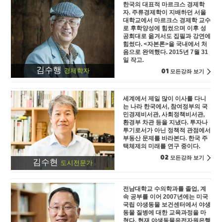
한국의 대표적 마르크스 경제학
자. 주류경제학이 지배하던 서울
대학교에서 마르크스 경제학 교수
로 후학양성에 힘썼으며 이후 성
공회대로 옮겨서도 집필과 강연에
힘썼다. <자본론>을 국내에서 처
음으로 완역했다. 2015년 7월 31
일 작고.
김수행
01
경제학자
모든강좌 보기
세계에서 제일 많이 이사를 다니
는 나라 한국에서, 참여정부의 국
민경제비서관, 사회정책비서관,
환경부 차관 등을 지냈다. 투자나
투기로서가 아닌 정책적 관점에서
부동산 문제를 바라본다. 한국 주
택체제의 미래를 연구 중이다.
02
모든강좌 보기
김수현
도시전문가
전남대학교 수의학과를 졸업, 계
속 공부를 이어 2007년에는 미국
국립 야생동물 보건센터에서 야생
동물 질병에 대한 교육과정을 마
쳤다. 현재 야생동물유전자원은행