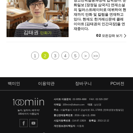
양고전학협동과정에 입학했다. 문
화일보 [장정일 삼국지] 연재소설
의 일러스트레이터로 데뷔하여 현
재까지 만화 및 칼럼을 연재하고
있다. 현재도 한겨레신문에 클레
이아트 [김태권의 인간극장]을 연
재중이다.
김태권
만화가
02
모든강좌 보기
1
2
3
4
5
>
>>
백미인
이용약관
장바구니
PC버전
사이트 이용문의
:
02-6959-4888
FAX : 02-520-1597
이메일
:
100miin@altusin.com
대표
: 남선경
주소
: 서울특별시 서초구 강남대로 311, 1739호 (한화생명보험빌딩)
놀자, 일하자, 배우자!
100세까지 아름답게
통신판매등록번호
: 2018-서울서초-2066
사업자등록번호
: 114-87-13824
등록일
: 2013-12-12
개인정보관리책임자
: 이동희