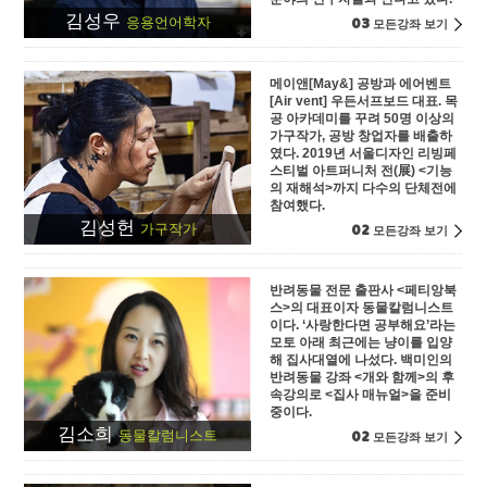
김성우
03
응용언어학자
모든강좌 보기
메이앤[May&] 공방과 에어벤트
[Air vent] 우든서프보드 대표. 목
공 아카데미를 꾸려 50명 이상의
가구작가, 공방 창업자를 배출하
였다. 2019년 서울디자인 리빙페
스티벌 아트퍼니처 전(展) <기능
의 재해석>까지 다수의 단체전에
참여했다.
김성헌
02
가구작가
모든강좌 보기
반려동물 전문 출판사 <페티앙북
스>의 대표이자 동물칼럼니스트
이다. ‘사랑한다면 공부해요’라는
모토 아래 최근에는 냥이를 입양
해 집사대열에 나섰다. 백미인의
반려동물 강좌 <개와 함께>의 후
속강의로 <집사 매뉴얼>을 준비
중이다.
김소희
02
동물칼럼니스트
모든강좌 보기