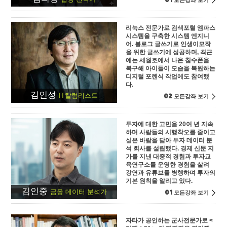
01
모든강좌 보기
리눅스 전문가로 검색포털 엠파스
시스템을 구축한 시스템 엔지니
어. 블로그 글쓰기로 인생이모작
을 위한 글쓰기에 성공하며, 최근
에는 세월호에서 나온 침수폰을
복구해 아이들이 모습을 복원하는
디지털 포렌식 작업에도 참여했
다.
김인성
02
IT칼럼리스트
모든강좌 보기
투자에 대한 고민을 20여 년 지속
하며 사람들의 시행착오를 줄이고
싶은 바람을 담아 투자 데이터 분
석 회사를 설립했다. 경제 신문 지
가를 지낸 대중적 경험과 투자교
육연구소를 운영한 경험을 살려
강연과 유튜브를 병행하며 투자의
기본 원칙을 알리고 있다.
김인중
01
금융 데이터 분석가
모든강좌 보기
자타가 공인하는 군사전문가로 <