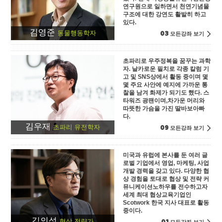
연구원으로 일하면서 천연기념물
구조에 대한 강연도 활발히 하고
있다.
김영준
03
동물행동학자
모든강좌 보기
초파리로 우주정복을 꿈꾸는 과학
자. 날카로운 필치로 각종 칼럼 기
고 및 SNS상에서 활동 중이며 몇
몇 주요 사안에 예지에 가까운 통
찰을 남겨 화제가 되기도 했다. 스
타워즈 광팬이며,차가운 머리와
따뜻한 가슴을 가진 딸바보아빠
다.
김우재
09
초파리 유전학자
모든강좌 보기
미국과 유럽에 본사를 둔 여러 글
로벌 기업에서 영업, 마케팅, 사업
개발 경력을 갖고 있다. 다양한 협
상 경험을 토대로 협상 및 전략 커
뮤니케이션노하우를 전수하고자
세계 최대 협상교육기업인
Scotwork 한국 지사 대표로 활동
중이다.
김의성
협상 전략가