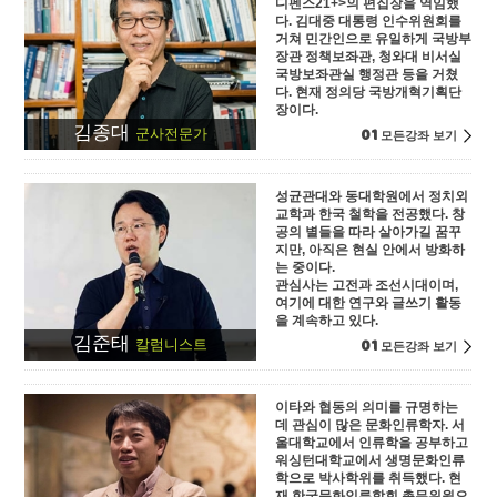
디펜스21+>의 편집장을 역임했
다. 김대중 대통령 인수위원회를
거쳐 민간인으로 유일하게 국방부
장관 정책보좌관, 청와대 비서실
국방보좌관실 행정관 등을 거쳤
다. 현재 정의당 국방개혁기획단
장이다.
김종대
01
군사전문가
모든강좌 보기
성균관대와 동대학원에서 정치외
교학과 한국 철학을 전공했다. 창
공의 별들을 따라 살아가길 꿈꾸
지만, 아직은 현실 안에서 방화하
는 중이다.
관심사는 고전과 조선시대이며,
여기에 대한 연구와 글쓰기 활동
을 계속하고 있다.
김준태
01
칼럼니스트
모든강좌 보기
이타와 협동의 의미를 규명하는
데 관심이 많은 문화인류학자. 서
울대학교에서 인류학을 공부하고
워싱턴대학교에서 생명문화인류
학으로 박사학위를 취득했다. 현
재 한국문화인류학회 총무위원으