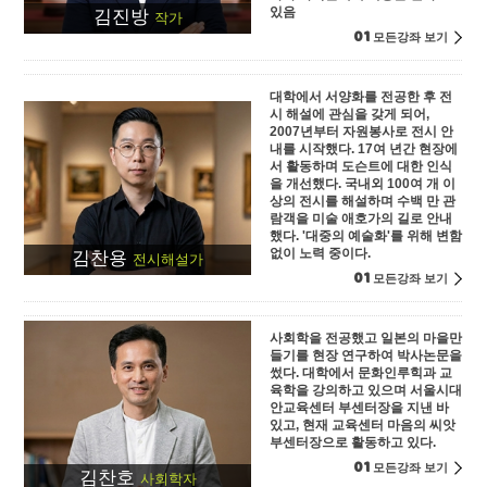
있음
김진방
작가
01
모든강좌 보기
대학에서 서양화를 전공한 후 전
시 해설에 관심을 갖게 되어,
2007년부터 자원봉사로 전시 안
내를 시작했다. 17여 년간 현장에
서 활동하며 도슨트에 대한 인식
을 개선했다. 국내외 100여 개 이
상의 전시를 해설하며 수백 만 관
람객을 미술 애호가의 길로 안내
했다. '대중의 예술화'를 위해 변함
없이 노력 중이다.
김찬용
전시해설가
01
모든강좌 보기
사회학을 전공했고 일본의 마을만
들기를 현장 연구하여 박사논문을
썼다. 대학에서 문화인루힉과 교
육학을 강의하고 있으며 서울시대
안교육센터 부센터장을 지낸 바
있고, 현재 교육센터 마음의 씨앗
부센터장으로 활동하고 있다.
01
모든강좌 보기
김찬호
사회학자