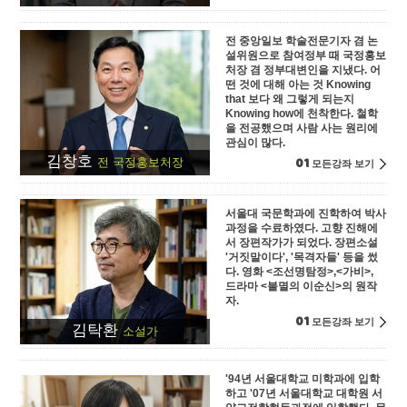
전 중앙일보 학술전문기자 겸 논
설위원으로 참여정부 때 국정홍보
처장 겸 정부대변인을 지냈다. 어
떤 것에 대해 아는 것 Knowing
that 보다 왜 그렇게 되는지
Knowing how에 천착한다. 철학
을 전공했으며 사람 사는 원리에
관심이 많다.
김창호
01
전 국정홍보처장
모든강좌 보기
서울대 국문학과에 진학하여 박사
과정을 수료하였다. 고향 진해에
서 장편작가가 되었다. 장편소설
'거짓말이다', '목격자들' 등을 썼
다. 영화 <조선명탐정>,<가비>,
드라마 <불멸의 이순신>의 원작
자.
01
모든강좌 보기
김탁환
소설가
'94년 서울대학교 미학과에 입학
하고 '07년 서울대학교 대학원 서