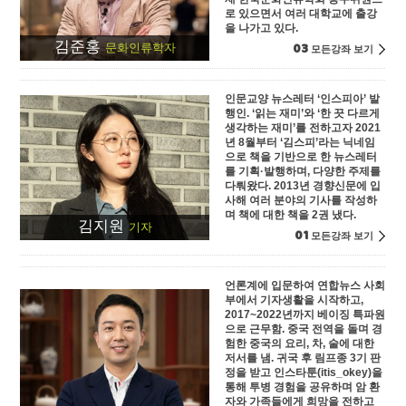
로 있으면서 여러 대학교에 출강
을 나가고 있다.
김준홍
03
문화인류학자
모든강좌 보기
인문교양 뉴스레터 ‘인스피아’ 발
행인. ‘읽는 재미’와 ‘한 끗 다르게
생각하는 재미’를 전하고자 2021
년 8월부터 ‘김스피’라는 닉네임
으로 책을 기반으로 한 뉴스레터
를 기획·발행하며, 다양한 주제를
다뤄왔다. 2013년 경향신문에 입
사해 여러 분야의 기사를 작성하
며 책에 대한 책을 2권 냈다.
김지원
기자
01
모든강좌 보기
언론계에 입문하여 연합뉴스 사회
부에서 기자생활을 시작하고,
2017~2022년까지 베이징 특파원
으로 근무함. 중국 전역을 돌며 경
험한 중국의 요리, 차, 술에 대한
저서를 냄. 귀국 후 림프종 3기 판
정을 받고 인스타툰(itis_okey)을
통해 투병 경험을 공유하며 암 환
자와 가족들에게 희망을 전하고