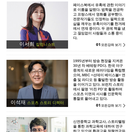
페이스북에서 유혹에 관한 이야기
로 이름을 알렸다. 법학을 전공하
고 프랑스에서 영화를 공부했다.
전문작가들도 인정하는 필력으로
삶을 깨우는 유혹이야기를 한겨레
에서 연재 중이다. 두 권에 책을 냈
고 끊임없이 사람들과 소통 중이
다.
이서희
01
칼럼니스트
모든강좌 보기
1995년부터 방송 현장을 지켜온
30년 차 베테랑 PD다. 한국 야구
중계의 새로운 패러다임을 확립했
으며, MBC <선데이 베이스볼> 연
출 및 라디오 등 활발한 방송 활동
을 이어가고 있다. 브런치 스토리
에서 필명 '미친 PD'로 활동하며
스포츠 이면의 서사를 인문학적
통찰로 풀어내고 있다.
이석재
스포츠 스토리 디렉터
01
모든강좌 보기
신연중학교 과학교사, 스토리텔링
을 통한 과학교육에 대하여 연구
하고 있으며 환경교육 정책연구와