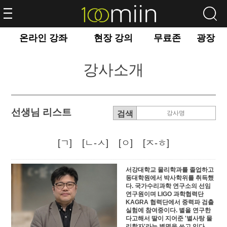
온라인 강좌
현장 강의
무료존
광장
강사소개
선생님 리스트
[ㄱ]
[ㄴ-ㅅ]
[ㅇ]
[ㅈ-ㅎ]
서강대학교 물리학과를 졸업하고
동대학원에서 박사학위를 취득했
다. 국가수리과학 연구소의 선임
연구원이며 LIGO 과학협력단
KAGRA 협력단에서 중력파 검출
실험에 참여중이다. 별을 연구한
다고해서 딸이 지어준 '별사탕 물
리학자'라는 별명을 쓰고 있다.