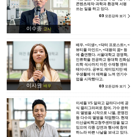
콘텐츠제작⋅과학과 환경책 서평
쓰는 일을 하고 있다.
03
모든강좌 보기
이수종
교사
배우. <미생>, <닥터 프로스트>, <
뷰티풀 마인드>, <대왕의 꿈> 등
에 출연했다. 서울대학교 경영학,
인류학을 전공하고 동대학 진화심
리학 석사까지 마친 수재형 엔터
테이너다. 공부도 재미있지만 배
우생활에 더 매력을 느껴 연기수
업을 시작했다고.
이시원
03
배우
모든강좌 보기
이세돌 VS 알파고 갈라디너에 공
식 캘리그라퍼로 참여. 가수 윤하
의 앨범을 시작으로 니엘, 문명진
등 다수의 앨범을 작업했다. 현재
이산글씨학교청주센터장을 맡고
있으며 각종 강연과 행사에 참여
하느라 바쁜 나날을 보내고 있다.