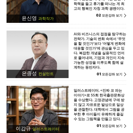
학책을 들고 휴가를 떠나는 게 최
고의 행복인 자칭 과학 광팬이다.
02
모든강좌 보기
윤신영
과학작가
AI와 비즈니스의 접점을 탐구하는
전략가. 기술의 변화 속에서 ‘무엇
을 할 것인가’보다 ‘어떻게 변화에
대응할 것인가’에 관심을 두고 있
다. 복잡한 개념을 실용적인 언어
로 풀어내며, 기업과 개인이 지속
가능한 성장을 이루도록 함께 설
계하는 동반자다.
은종성
01
컨설턴트
모든강좌 보기
일러스트레이터. <진짜 코 파는
이야기>로 55회 한국출판문화상
을 수상했다. 고정관념에 구애 받
지 않고 자유로운 발상으로 일상
을 관찰한다. 대학에서 그림을 공
부한 후 아이들이 유쾌하게 즐길
수 있는 그림책을 만들고 있다.
01
모든강좌 보기
이갑규
일러스트레이터