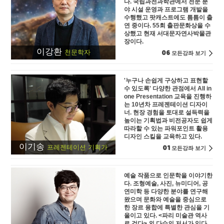
다. 국립과천과학관에서 천문 분
야 시설 운영과 프로그램 개발을
수행했고 팟캐스트에도 틈틈이 출
연 중이다. 55회 출판문화상을 수
상했고 현재 서대문자연사박물관
장이다.
이강환
06
천문학자
모든강좌 보기
'누구나 손쉽게 구상하고 표현할
수 있도록' 다양한 관점에서 All in
one Presentation 교육을 진행하
는 10년차 프레젠테이션 디자이
너. 현장 경험을 토대로 설득력을
높이는 기획법과 비전공자도 쉽게
따라할 수 있는 파워포인트 활용
디자인 스킬을 교육하고 있다.
이기송
01
프레젠테이션 기획가
모든강좌 보기
예술 작품으로 인문학을 이야기한
다. 조형예술, 사진, 뉴미디어, 공
연미학 등 다양한 분야를 연구해
왔으며 문화와 예술을 중심으로
한 장르 융합에 특별한 관심을 기
울이고 있다. <파리 미술관 역사
로 걷다> 외 다수의 저서가 있다.