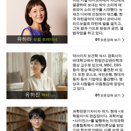
어린 시절 라이브바에서 자신에게
열광하며 보내는 박수 소리에 매
료되어 소리 연구를 시작했다. 뉴
재즈 디바에 선정되어 재즈를, 한
국 라틴음악의 대명사 코바나의
리드보컬로 라틴에 발을 걸치고,
그외 팝과 가요로 방송과 공연, 앨
범작업을 하고 있다.
유하라
01
보컬 트레이너
모든강좌 보기
약사이자 보건학 석사. 경희사이
버대학교에서 한방건강관리학과
명상 교수로 있으며, MBC, EBS
등의 명상 특강에도 출연한 바 있
다. 또한 포스코, 국민은행, 현대자
동차 등의 기업에도 출강했다. 명
상과 사람들의 마음챙김에 앞장서
고 있다.
유하진
01
약사
모든강좌 보기
과학전문기자이자 작가. 현재 <과
학동아>의 편집장이다. 과학저널
<사이언스>를 발행하는 미국과학
진흥협회에서 과학언론상을 받았
으며 한손엔 카메라, 다른 손엔 과