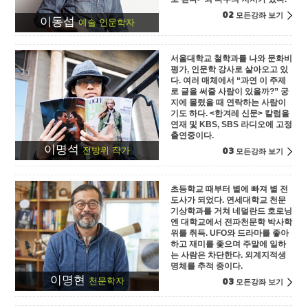
02
모든강좌 보기
이동섭
예술 인문학자
서울대학교 철학과를 나와 문화비
평가, 인문학 강사로 살아오고 있
다. 여러 매체에서 “과연 이 주제
로 글을 써줄 사람이 있을까?” 궁
지에 몰렸을 때 연락하는 사람이
기도 하다. <한겨레 신문> 칼럼을
연재 및 KBS, SBS 라디오에 고정
출연중이다.
이명석
03
전방위 작가
모든강좌 보기
초등학교 때부터 별에 빠져 별 전
도사가 되었다. 연세대학교 천문
기상학과를 거쳐 네덜란드 호로닝
엔 대학교에서 전파천문학 박사학
위를 취득. UFO와 드라마를 좋아
하고 재미를 좇으며 주말에 일하
는 사람은 차단한다. 외계지적생
명체를 추적 중이다.
이명현
03
천문학자
모든강좌 보기