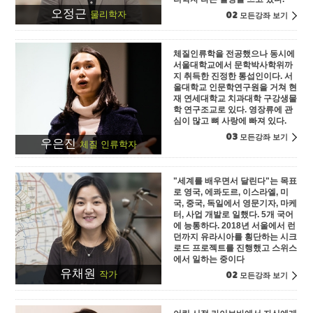
오정근
02
물리학자
모든강좌 보기
체질인류학을 전공했으나 동시에
서울대학교에서 문학박사학위까
지 취득한 진정한 통섭인이다. 서
울대학교 인문학연구원을 거쳐 현
재 연세대학교 치과대학 구강생물
학 연구조교로 있다. 영장류에 관
심이 많고 뼈 사랑에 빠져 있다.
03
모든강좌 보기
우은진
체질 인류학자
"세계를 배우면서 달린다"는 목표
로 영국, 에콰도르, 이스라엘, 미
국, 중국, 독일에서 영문기자, 마케
터, 사업 개발로 일했다. 5개 국어
에 능통하다. 2018년 서울에서 런
던까지 유라시아를 횡단하는 시크
로드 프로젝트를 진행했고 스위스
에서 일하는 중이다
유채원
02
작가
모든강좌 보기