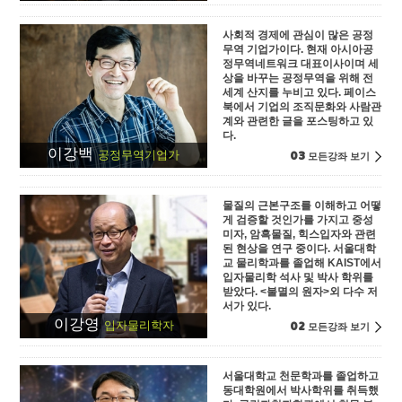
사회적 경제에 관심이 많은 공정
무역 기업가이다. 현재 아시아공
정무역네트워크 대표이사이며 세
상을 바꾸는 공정무역을 위해 전
세계 산지를 누비고 있다. 페이스
북에서 기업의 조직문화와 사람관
계와 관련한 글을 포스팅하고 있
다.
이강백
03
공정무역기업가
모든강좌 보기
물질의 근본구조를 이해하고 어떻
게 검증할 것인가를 가지고 중성
미자, 암흑물질, 힉스입자와 관련
된 현상을 연구 중이다. 서울대학
교 물리학과를 졸업해 KAIST에서
입자물리학 석사 및 박사 학위를
받았다. <불멸의 원자>외 다수 저
서가 있다.
이강영
02
입자물리학자
모든강좌 보기
서울대학교 천문학과를 졸업하고
동대학원에서 박사학위를 취득했