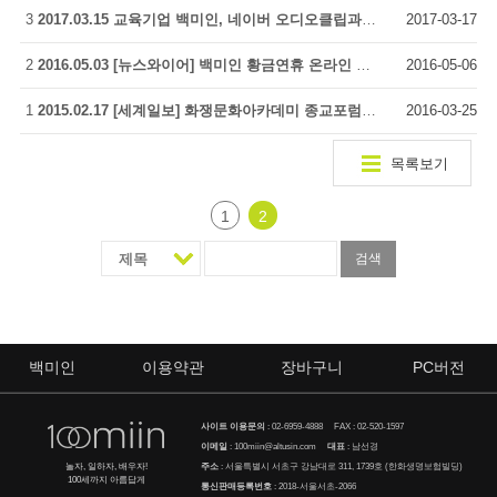
3
2017.03.15 교육기업 백미인, 네이버 오디오클립과 콘텐츠 제휴
2017-03-17
2
2016.05.03 [뉴스와이어] 백미인 황금연휴 온라인 강의 50%할인
2016-05-06
1
2015.02.17 [세계일보] 화쟁문화아카데미 종교포럼, 100miin 제작참여
2016-03-25
목록보기
1
2
백미인
이용약관
장바구니
PC버전
사이트 이용문의
:
02-6959-4888
FAX : 02-520-1597
이메일
:
100miin@altusin.com
대표
: 남선경
주소
: 서울특별시 서초구 강남대로 311, 1739호 (한화생명보험빌딩)
놀자, 일하자, 배우자!
100세까지 아름답게
통신판매등록번호
: 2018-서울서초-2066