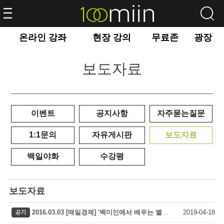
온라인 강좌
현장 강의
무료존
광장
보도자료
이벤트
공지사항
자주묻는질문
1:1문의
자유게시판
보도자료
백일야화
수강평
보도자료
2016.03.03 [매일경제] '백미인에서 배우는 별의별 상식'
2019-04-18