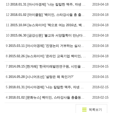
13
2018.01.31 [아시아경제] '나는 칼칼한 맥주, 자넨 따뜻한 커피...우리 둘 공통점은 "써야 한다"'
2019-04-18
12
2018.01.02 [마이클럽] '백미인, 스타강사들 총 출동한 오디오 강의 '글쓰기바이블' 론칭'
2019-04-18
11
2015.10.04 [뉴스와이어] '책으로 여는 2016년, 백일야화 곧 개최'
2019-04-18
10
2015.06.30 [금강신문] '불교와 서양철학이 만난다면?'
2019-04-18
9
2015.03.11 [아시아경제] '진영논리 거부하는 실사구시 진보 하승주 소장'
2019-04-18
8
2015.02.26 [뉴스와이어] '온라인 교육기업 백미인, 웹사이트 리뉴얼 기념 이벤트 개최'
2019-04-18
7
2014.09.15 [한겨레] '한국미래발전연구원, 시민을 위한 정책교실 17일 개강'
2019-04-15
6
2014.05.28 [시니어조선] '설탕은 왜 독인가?'
2019-04-15
5
2018.01.31 [아시아경제] '나는 칼칼한 맥주, 자넨 따뜻한 커피'…우리 둘 공통점은 "써야 한다"
2018-02-15
4
2018.01.02 [문화뉴스] 백미인, 스타강사들 총출동한 오디오 강의 '글쓰기바이블' 론칭
2018-02-15
목록보기