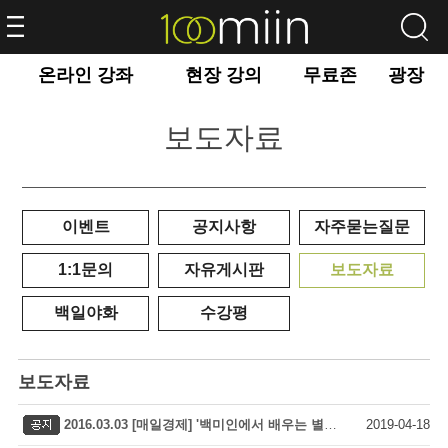
온라인 강좌
현장 강의
무료존
광장
보도자료
이벤트
공지사항
자주묻는질문
1:1문의
자유게시판
보도자료
백일야화
수강평
보도자료
2016.03.03 [매일경제] '백미인에서 배우는 별의별 상식'
2019-04-18