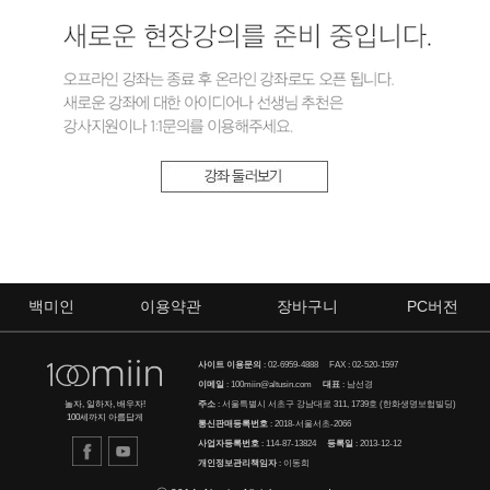
백미인
이용약관
장바구니
PC버전
사이트 이용문의
:
02-6959-4888
FAX : 02-520-1597
이메일
:
100miin@altusin.com
대표
: 남선경
주소
: 서울특별시 서초구 강남대로 311, 1739호 (한화생명보험빌딩)
놀자, 일하자, 배우자!
100세까지 아름답게
통신판매등록번호
: 2018-서울서초-2066
사업자등록번호
: 114-87-13824
등록일
: 2013-12-12
개인정보관리책임자
: 이동희