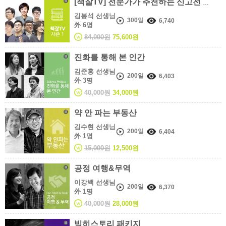
[책잘TV] 전문가가 추천하는 신고전 시즌 1
김봉석 선생님
300일
6,740
外 6명
84,000원
75,600원
진화를 통해 본 인간
김준홍 선생님
200일
6,403
外 3명
40,000원
34,000원
약 안 파는 부동산
김수현 선생님
200일
6,404
外 1명
15,000원
12,500원
공정 여행&무역
이강백 선생님
200일
6,370
外 1명
40,000원
28,000원
빅히스토리 패키지