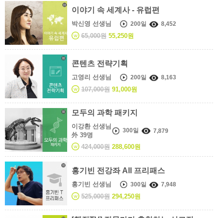
이야기 속 세계사 - 유럽편
박신영 선생님
200일
8,452
65,000원
55,250원
콘텐츠 전략기획
고영리 선생님
200일
8,163
107,000원
91,000원
모두의 과학 패키지
이강환 선생님
300일
7,879
外 39명
424,000원
288,600원
홍기빈 전강좌 All 프리패스
홍기빈 선생님
300일
7,948
525,000원
294,250원