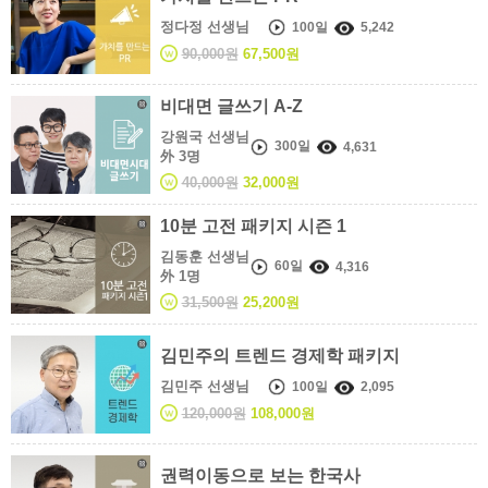
정다정 선생님
100일
5,242
90,000원
67,500원
비대면 글쓰기 A-Z
강원국 선생님
300일
4,631
外 3명
40,000원
32,000원
10분 고전 패키지 시즌 1
김동훈 선생님
60일
4,316
外 1명
31,500원
25,200원
김민주의 트렌드 경제학 패키지
김민주 선생님
100일
2,095
120,000원
108,000원
권력이동으로 보는 한국사