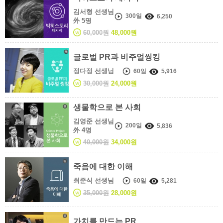
김서형 선생님
300일
6,250
外 5명
60,000원
48,000원
글로벌 PR과 비주얼씽킹
정다정 선생님
60일
5,916
30,000원
24,000원
생물학으로 본 사회
김영준 선생님
200일
5,836
外 4명
40,000원
34,000원
죽음에 대한 이해
최준식 선생님
60일
5,281
35,000원
28,000원
가치를 만드는 PR