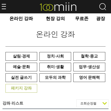
온라인 강좌
현장 강의
무료존
광장
온라인 강좌
살림·경제
정치·사회
철학·종교
예술·문화
취미·생활
업무·생산성
실전 글쓰기
모두의 과학
영어 문해력
패키지 강좌
강좌 리스트