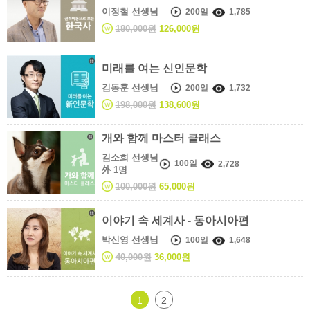
이정철 선생님
200일
1,785
180,000원
126,000원
미래를 여는 신인문학
김동훈 선생님
200일
1,732
198,000원
138,600원
개와 함께 마스터 클래스
김소희 선생님
100일
2,728
外 1명
100,000원
65,000원
이야기 속 세계사 - 동아시아편
박신영 선생님
100일
1,648
40,000원
36,000원
1
2