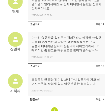
교장샘. 여기서 뵈니 반가워요. 이런 강좌를 찍으셨음
널리널리 알리셔야죠 ㅠ 강좌 다니면서 몰랐던 정보가
한가득이네요.
뮈세
2015-04-05 16:50:24
댓글쓰기
추천 17
단순히 춤 동작을 알려주는 강좌? 라고 생각했는데, 탱
고를 배우기 위한 깨알같은 정보들을 봉주는 군요.
밀롱가 에티켓은 심지어 상황극이 재미있기까지...ㅎ
진말페
매력적인 춤 탱고를 배워보고픈 흥미가 솓아납니다.
2015-04-01 18:22:47
댓글쓰기
추천 18
오랫동안 안 췄는데 이걸 보니 다시 밀롱가에 가고 싶
어지는군요. 짜임새 있고 아주 유용한 정보입니다.
사하라
2015-04-01 04:43:23
댓글쓰기
추천 17
1