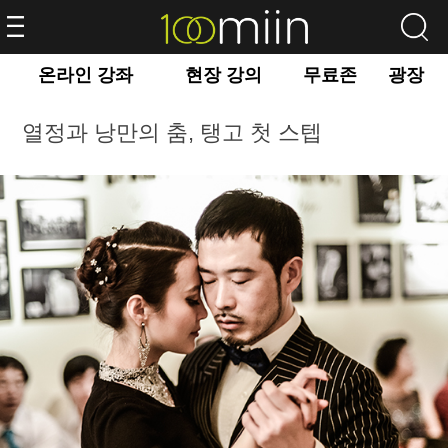
온라인 강좌
현장 강의
무료존
광장
열정과 낭만의 춤, 탱고 첫 스텝