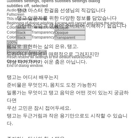
subtitles settings
, opens subtitles settings dialog
subtitles off
, selected
탱고 마스터 한걸음 선생님의 직강입니다
Audio Track
Fullscreen
탱고 입문자를 위한 다양한 정보를 담았습니다
This is a modal window.
Beginning of dialog window. Escape will cancel and close the window.
간단한 실습과 샘플이 준비되어 이해하기 쉽습니다
Color
Transparency
Color
Transparency
Color
Transparency
몸으로 표현하는 삶의 은유, 탱고.
드라마나 영화에서 매력적으로 그려지지만
Reset
restore all settings to the default values
Done
Close Modal Dialog
막상 다가가기가 쉬운 춤은 아닙니다.
End of dialog window.
탱고는 어디서 배우는지
준비물은 무엇인지, 몸치도 도전 가능한지
밀롱가는 무엇이고 탱고 음악은 어떤 것이 있는지 궁금하
다면
우선 고민은 잠시 접어두세요.
탱고는 두근거림과 작은 용기만으로도 시작할 수 있습니
다.