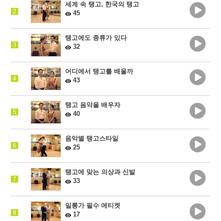
세계 속 탱고, 한국의 탱고
2
45
탱고에도 종류가 있다
3
32
어디에서 탱고를 배울까
4
43
탱고 음악을 배우자
5
40
음악별 탱고스타일
6
25
탱고에 맞는 의상과 신발
7
33
밀롱가 필수 에티켓
8
17