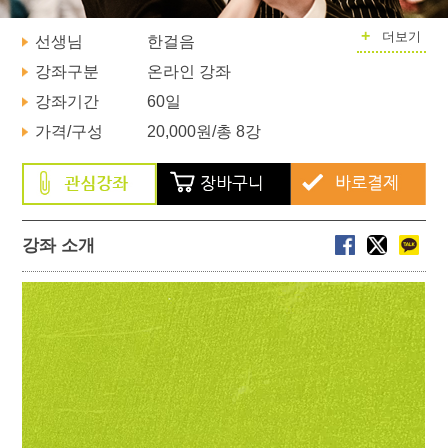
+
더보기
선생님
한걸음
강좌구분
온라인 강좌
강좌기간
60일
가격/구성
20,000원
/총 8강
강좌 소개