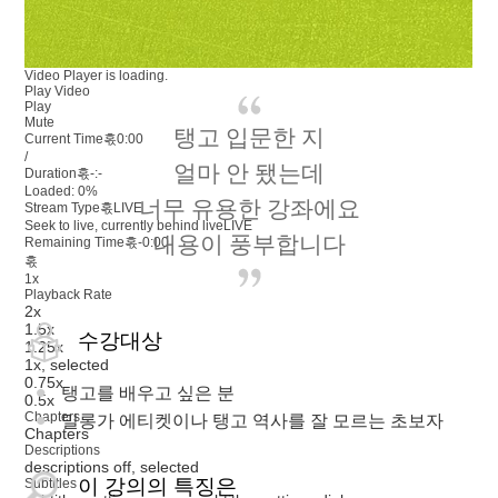
Video Player is loading.
Play Video
Play
Mute
탱고 입문한 지
Current Time혻
0:00
/
얼마 안 됐는데
Duration혻
-:-
Loaded
:
0%
너무 유용한 강좌에요
Stream Type혻
LIVE
Seek to live, currently behind live
LIVE
내용이 풍부합니다
Remaining Time혻
-
0:00
혻
1x
Playback Rate
2x
1.5x
수강대상
1.25x
1x
, selected
0.75x
탱고를 배우고 싶은 분
0.5x
Chapters
밀롱가 에티켓이나 탱고 역사를 잘 모르는 초보자
Chapters
Descriptions
descriptions off
, selected
이 강의의 특징은
Subtitles