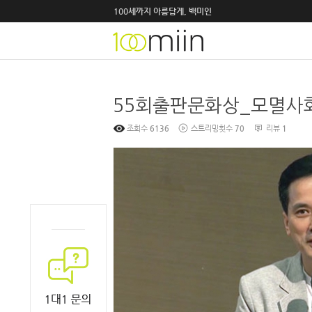
100세까지 아름답게, 백미인
조회수
6136
스트리밍횟수
70
리뷰
1