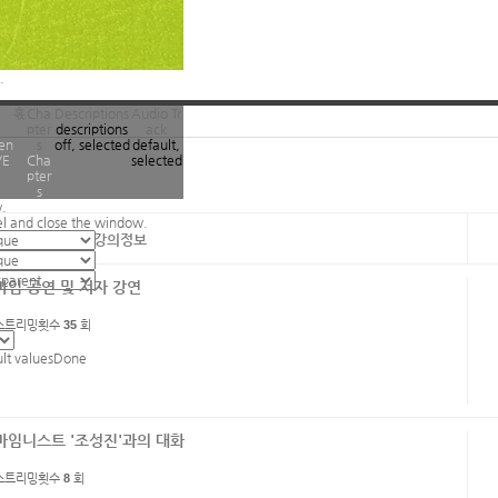
.
혻
Cha
Descriptions
Audio Tr
pter
descriptions
ack
ren
s
off
, selected
default
,
VE
Cha
selected
pter
s
.
el and close the window.
강의정보
마임 공연 및 저자 강연
스트리밍횟수
35
회
ult values
Done
.
마임니스트 '조성진'과의 대화
스트리밍횟수
8
회