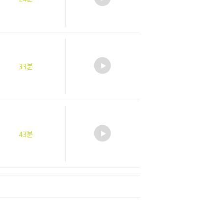
33분
43분