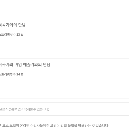
작곡가와의 만남
스트리밍횟수
13
회
작곡가와 마임 예술가와의 만남
스트리밍횟수
14
회
글은 사전통보 없이 삭제될 수 있습니다)
연 요소 도입이 온라인 수강자들에겐 오히려 강의 몰입을 방해하는 것 같습니다.