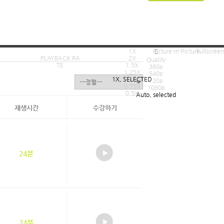
1X
Picture-in-Picture
Fullscreen
PLAYBACK RA
2X
Quality
TE
1.5X
360p
1.25X
540p
1X
, SELECTED
720p
0.75X
1080p
0.5X
Auto
, selected
재생시간
수강하기
24분
24분