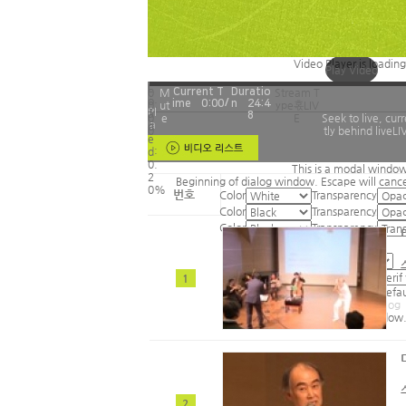
Video Player is loading
Play Video
L
0
M
Current T
Duratio
Stream T
o
/
ime혻
0:00
n혻
24:4
0:
ut
ype혻
LIV
Pl
a
8
0
e
E
Seek to live, cur
a
d
0
tly behind live
LI
y
e
d
:
0.
This is a modal window
2
Beginning of dialog window. Escape will canc
0%
번호
Color
Transparency
Color
Transparency
Color
Transparency
1
Reset
restore all settings to the defa
Close Modal Dialog
End of dialog window
2