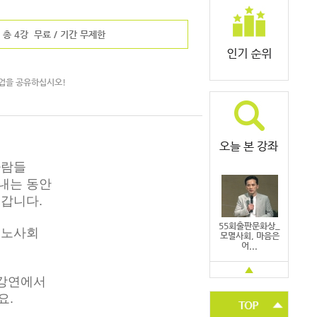
총 4강
무료
/ 기간 무제한
업을 공유하십시오!
사람들
내는 동안
갑니다.
55회출판문화상_
분노사회
모멸사회, 마음은
어...
▲
 강연에서
요.