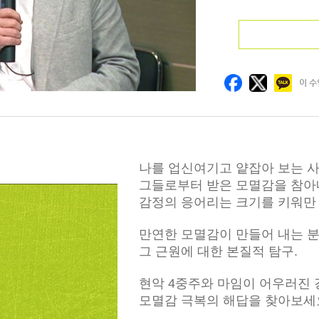
이 수
나를 업신여기고 얕잡아 보는 
그들로부터 받은 모멸감을 참아
감정의 응어리는 크기를 키워만 
만연한 모멸감이 만들어 내는 
그 근원에 대한 본질적 탐구.
현악 4중주와 마임이 어우러진
모멸감 극복의 해답을 찾아보세