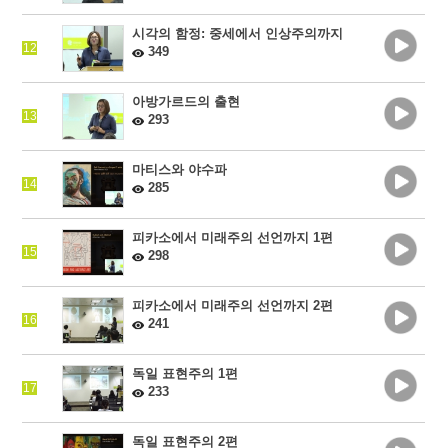
시각의 함정: 중세에서 인상주의까지
12
349
아방가르드의 출현
13
293
마티스와 야수파
14
285
피카소에서 미래주의 선언까지 1편
15
298
피카소에서 미래주의 선언까지 2편
16
241
독일 표현주의 1편
17
233
독일 표현주의 2편