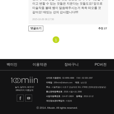
이고 변할 수 있는 것들은 지운다는 것들도요! 앞으로
미술작품 볼때 쌤이 말씀해주시는거 쏙쏙 떠오를 것
같아요! 재밌는 강의 감사합니다!!!!
2015-10-26 08:17:50
댓글쓰기
추천 27
1
백미인
이용약관
장바구니
PC버전
사이트 이용문의
:
02-6959-4888
FAX : 02-520-1597
이메일
:
100miin@altusin.com
대표
: 남선경
주소
: 서울특별시 서초구 강남대로 311, 1739호 (한화생명보험빌딩)
놀자, 일하자, 배우자!
100세까지 아름답게
통신판매등록번호
: 2018-서울서초-2066
사업자등록번호
: 114-87-13824
등록일
: 2013-12-12
개인정보관리책임자
: 이동희
ⓒ 2014. Altusin. All rights reserved.