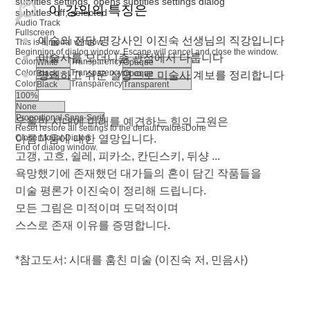
subtitles settings
, opens subtitles settings dialog
이 강의의 특징은
subtitles off
, selected
Audio Track
Fullscreen
예술의 전당 명강사인 이진숙 선생님의 직강입니다
This is a modal window.
Beginning of dialog window. Escape will cancel and close the window.
미술사를 모더니즘 관점에서 다룹니다
Color
Transparency
Color
Transparency
명쾌하고 쉬운 설명으로 미술사 계보를 정리합니다
Color
Transparency
우울한 시대에 미래를 예견하는 힘의 근원은
Reset
restore all settings to the default values
Done
Close Modal Dialog
아름다움에 대한 열망입니다.
End of dialog window.
고갱, 고흐, 쉴레, 피카소, 칸딘스키, 뒤샹 ...
욕망했기에 존재했던 대가들의 혼이 담긴 작품들을
미술 평론가 이진숙이 정리해 드립니다.
모든 그림은 미적이며 도덕적이며
스스로 존재 이유를 증명합니다.
*참고도서: 시대를 훔친 미술 (이진숙 저, 민음사)