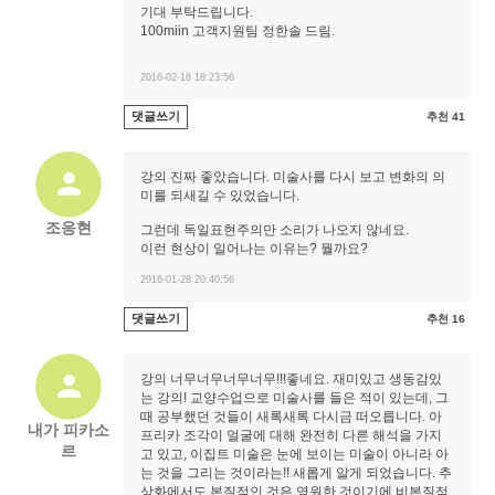
기대 부탁드립니다.
100miin 고객지원팀 정한솔 드림.
2016-02-18 18:23:56
댓글쓰기
추천 41
강의 진짜 좋았습니다. 미술사를 다시 보고 변화의 의
미를 되새길 수 있었습니다.
조응현
그런데 독일표현주의만 소리가 나오지 않네요.
이런 현상이 일어나는 이유는? 뭘까요?
2016-01-28 20:40:56
댓글쓰기
추천 16
강의 너무너무너무너무!!!좋네요. 재미있고 생동감있
는 강의! 교양수업으로 미술사를 들은 적이 있는데, 그
때 공부했던 것들이 새록새록 다시금 떠오릅니다. 아
내가 피카소
프리카 조각이 얼굴에 대해 완전히 다른 해석을 가지
르
고 있고, 이집트 미술은 눈에 보이는 미술이 아니라 아
는 것을 그리는 것이라는!! 새롭게 알게 되었습니다. 추
상화에서도 본질적인 것은 영원한 것이기에 비본질적