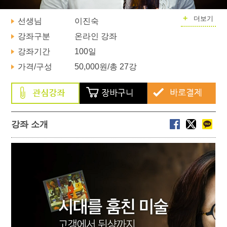
+
더보기
선생님
이진숙
강좌구분
온라인 강좌
강좌기간
100일
가격/구성
50,000원
/총 27강
강좌 소개