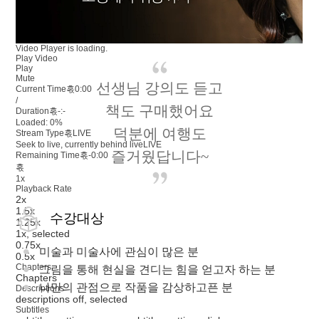
Video Player is loading.
Play Video
Play
Mute
선생님 강의도 듣고
Current Time혻
0:00
/
책도 구매했어요
Duration혻
-:-
Loaded
:
0%
덕분에 여행도
Stream Type혻
LIVE
Seek to live, currently behind live
LIVE
즐거웠답니다~
Remaining Time혻
-
0:00
혻
1x
Playback Rate
2x
1.5x
수강대상
1.25x
1x
, selected
0.75x
미술과 미술사에 관심이 많은 분
0.5x
Chapters
그림을 통해 현실을 견디는 힘을 얻고자 하는 분
Chapters
나만의 관점으로 작품을 감상하고픈 분
Descriptions
descriptions off
, selected
Subtitles