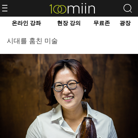
온라인 강좌
현장 강의
무료존
광장
시대를 훔친 미술