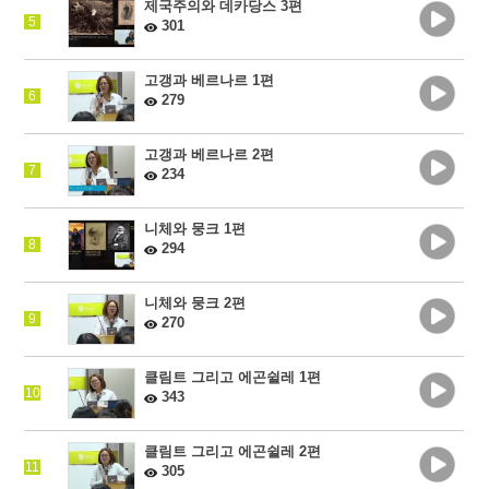
제국주의와 데카당스 3편
5
301
고갱과 베르나르 1편
6
279
고갱과 베르나르 2편
7
234
니체와 뭉크 1편
8
294
니체와 뭉크 2편
9
270
클림트 그리고 에곤쉴레 1편
10
343
클림트 그리고 에곤쉴레 2편
11
305