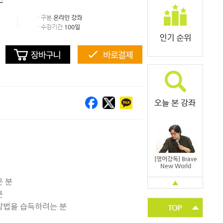
· 구분
온라인 강좌
· 수강기간
100일
[영어강독] Brave
New World
 분
▲
분
방법을 습득하려는 분