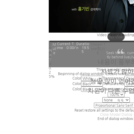
Video Player is loading
Play Video
L
0
M
Current T
Duratio
Stream T
o
/
ime혻
0:00
n혻
19:5
0:
ut
ype혻
LIV
Pl
a
5
0
e
E
Seek to live, cur
a
d
0
tly behind live
LI
y
e
내용이 풍부
d
:
0.
This is a modal window
자료가 많
2
Beginning of dialog window. Escape will canc
5%
Color
Transparency
정말 많이 얻어
Color
Transparency
Color
Transparency
차원이 다른 수
Reset
restore all settings to the defa
Close Modal Dialog
End of dialog window