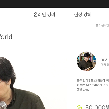
온라인 강좌
현장 강의
홈
>
온라인
홍기
경제학
모든 헐리우드 SF영화에 영
전 이런 디스토피아가 올지
생한 감동.
50,000