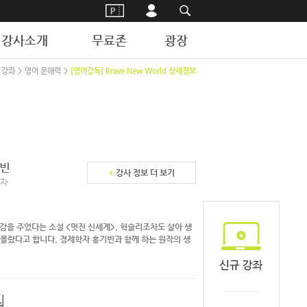
강사소개
무료존
광장
 강좌
>
영어 문해력
>
[영어강독] Brave New World 상세정보
빈
+
강사 정보 더 보기
자
감을 주었다는 소설 <멋진 신세계>. 헉슬리조차도 살아 생
 몰랐다고 합니다. 경제학자 홍기빈과 함께 하는 원작의 생
원