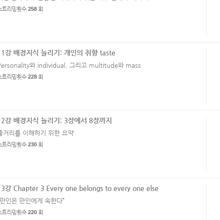
스트리밍횟수
258
회
11강 배경지식 늘리기: 개인의 취향 taste
Personality와 individual, 그리고 multitude와 mass
스트리밍횟수
228
회
12강 배경지식 늘리기: 3장에서 8장까지
줄거리를 이해하기 위한 요약
스트리밍횟수
230
회
13강 Chapter 3 Every one belongs to every one else
“만인은 만인에게 속한다”
스트리밍횟수
220
회