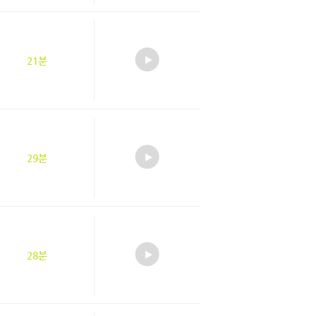
21분
29분
28분