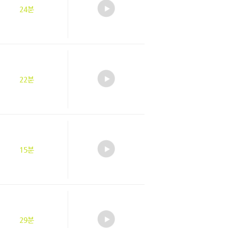
24분
22분
15분
29분