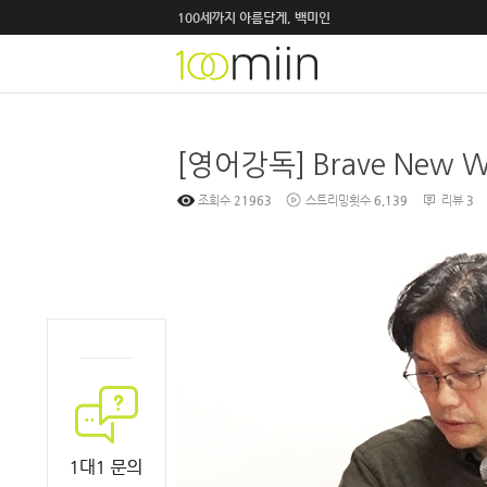
100세까지 아름답게, 백미인
조회수
21963
스트리밍횟수
6,139
리뷰
3