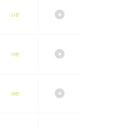
21분
19분
29분