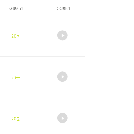
재생시간
수강하기
20분
23분
20분