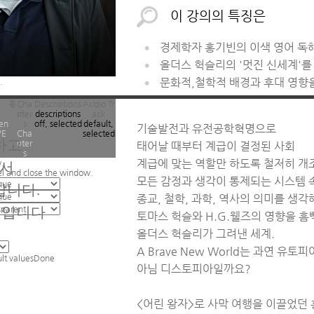
이 강의의 특징은
경제학자 홍기빈의 이색 영어 독
올더스 헉슬리의 '멋진 신세계'를
문화적,철학적 배경과 후대 영향
.
혻
Cha
Descriptions
Audio Tr
pter
descriptions
ack
ren
s
off
, selected
default
,
기술발전과 유전공학혁명으로
VE
Cha
selected
하고
pter
태어날 때부터 계급이 결정된 사회
s
계급에 맞는 역할만 하도록 철저히 개
.
아서
el and close the window.
모든 감정과 생각이 통제되는 시스템 
갑니다.
종교, 철학, 과학, 역사의 의미를 생각
업입니다
토마스 헉슬와 H.G.웰즈의 영향을 흠
올더스 헉슬리가 그려낸 세계.
A Brave New World는 과연 유토
ult values
Done
아님 디스토피아일까요?
.
<어린 왕자>로 사막 여행을 이끌었던