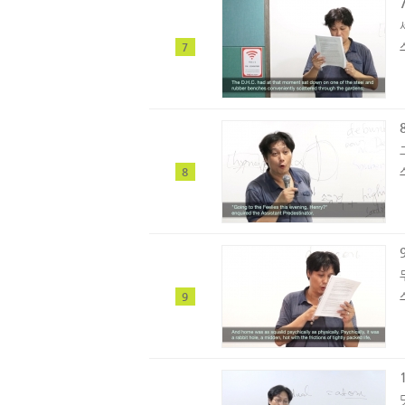
7
8
9