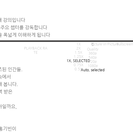
해 강의입니다
 주요 챕터를 강독합니다
을 폭넓게 이해하게 됩니다
1X
Picture-in-Picture
Fullscreen
PLAYBACK RA
2X
Quality
TE
1.5X
360p
1.25X
540p
1X
, SELECTED
720p
0.75X
1080p
조된 인간들.
0.5X
Auto
, selected
속에서
해 봅니다.
뻑 받은
피아일까요,
 홍기빈이