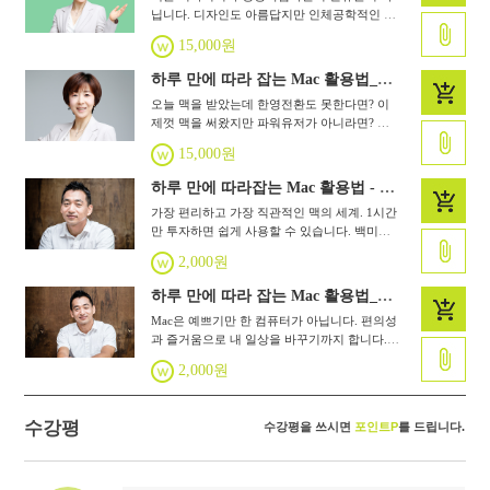
닙니다. 디자인도 아름답지만 인체공학적인 제
스처에서 각종 편리한 기능까지, 써보시면 반할
15,000원
기능이 가득한 매력만점 도구입니다. MacOs 모
하비로 그 첫걸음을 딛어 보세요.
하루 만에 따라 잡는 Mac 활용법_High Sierra
오늘 맥을 받았는데 한영전환도 못한다면? 이
제껏 맥을 써왔지만 파워유저가 아니라면? 맥
을 맥답게 200% 활용하는 안내 가이드.
15,000원
하루 만에 따라잡는 Mac 활용법 - El Capitan
가장 편리하고 가장 직관적인 맥의 세계. 1시간
만 투자하면 쉽게 사용할 수 있습니다. 백미인
최다 조회수를 기록한 Mac활용법 2016년 최신
2,000원
판! 새로운 OS Elcapitan의 매력에 흠뻑 빠지세
요.
하루 만에 따라 잡는 Mac 활용법_Yosemite
Mac은 예쁘기만 한 컴퓨터가 아닙니다. 편의성
과 즐거움으로 내 일상을 바꾸기까지 합니다.
Mac과 친구처럼 가까워지는 방법. 단 하루면 낯
2,000원
섦은 즐거움이 됩니다.
수강평
수강평을 쓰시면
포인트P
를 드립니다.