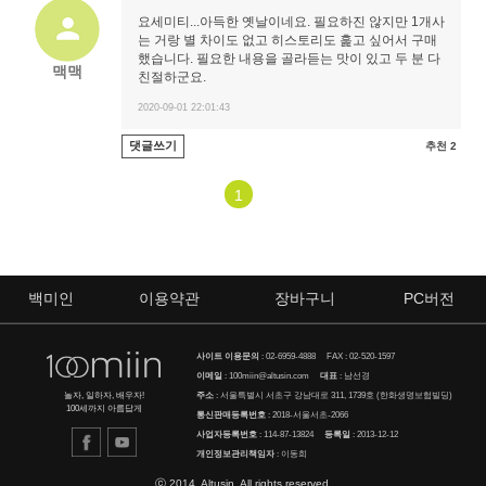
요세미티...아득한 옛날이네요. 필요하진 않지만 1개사
는 거랑 별 차이도 없고 히스토리도 훑고 싶어서 구매
했습니다. 필요한 내용을 골라듣는 맛이 있고 두 분 다
맥맥
친절하군요.
2020-09-01 22:01:43
댓글쓰기
추천 2
1
백미인
이용약관
장바구니
PC버전
사이트 이용문의
:
02-6959-4888
FAX : 02-520-1597
이메일
:
100miin@altusin.com
대표
: 남선경
주소
: 서울특별시 서초구 강남대로 311, 1739호 (한화생명보험빌딩)
놀자, 일하자, 배우자!
100세까지 아름답게
통신판매등록번호
: 2018-서울서초-2066
사업자등록번호
: 114-87-13824
등록일
: 2013-12-12
개인정보관리책임자
: 이동희
ⓒ 2014. Altusin. All rights reserved.