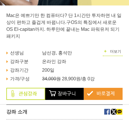
Mac은 예쁘기만 한 컴퓨터다? 단 1시간만 투자하면 내 일
상이 편하고 즐겁게 바뀝니다.구OS의 특징에서 새로운
OS El-capitan까지. 하루만에 끝내는 Mac 파워유저 되기
패키지
+
더보기
선생님
남선경, 홍석만
강좌구분
온라인 강좌
강좌기간
200일
가격/구성
34,000원
28,900원
/총 0강
강좌 소개