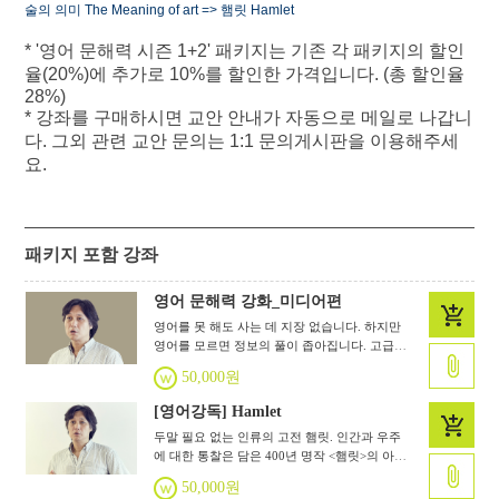
술의 의미
The Meaning of art =>
햄릿
Hamlet
* '영어 문해력 시즌 1+2' 패키지는 기존 각 패키지의 할인
율(20%)에 추가로 10%를 할인한 가격입니다. (총 할인율
28%)
* 강좌를 구매하시면 교안 안내가 자동으로 메일로 나갑니
다. 그외 관련 교안 문의는 1:1 문의게시판을 이용해주세
요.
패키지 포함 강좌
영어 문해력 강화_미디어편
영어를 못 해도 사는 데 지장 없습니다. 하지만
영어를 모르면 정보의 풀이 좁아집니다. 고급
정보를 얻기 위한 필수 팁! 이제는 미디어 문해
50,000원
력입니다.
[영어강독] Hamlet
두말 필요 없는 인류의 고전 햄릿. 인간과 우주
에 대한 통찰은 담은 400년 명작 <햄릿>의 아름
다움을 이해하기 쉬운 현대어 대본으로 만납니
50,000원
다. 수강 후엔 문화콘텐츠를 보는 시야가 달라