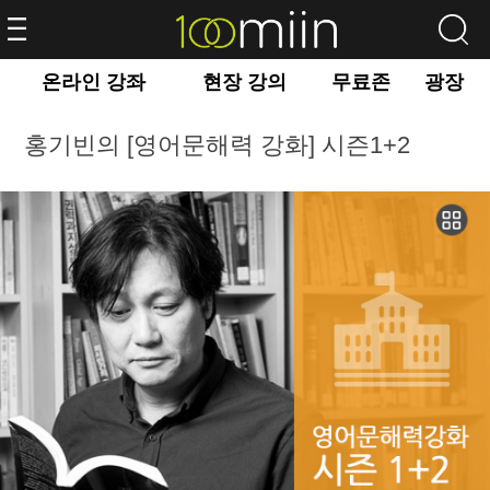
온라인 강좌
현장 강의
무료존
광장
홍기빈의 [영어문해력 강화] 시즌1+2