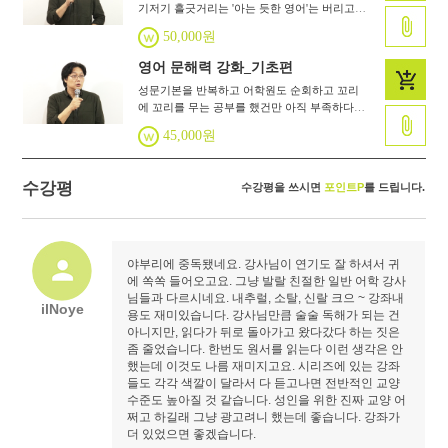
기저기 흘긋거리는 '아는 듯한 영어'는 버리고
실제적인 문해력을 기를 때입니다. 초급과 중급
50,000원
의 분기점이 되는 추억의 어린 왕자로 첫걸음을
딛으세요
영어 문해력 강화_기초편
성문기본을 반복하고 어학원도 순회하고 꼬리
에 꼬리를 무는 공부를 했건만 아직 부족하다
면? 회화나 찍기 기술이 아닌 영어 문해력
45,000원
literacy이 답입니다. 성인을 위한 진짜 영어강
의!
수강평
수강평을 쓰시면
포인트P
를 드립니다.
야부리에 중독됐네요. 강사님이 연기도 잘 하셔서 귀
에 쏙쏙 들어오고요. 그냥 발랄 친절한 일반 어학 강사
님들과 다르시네요. 내추럴, 소탈, 신랄 크으 ~ 강좌내
ilNoye
용도 재미있습니다. 강사님만큼 술술 독해가 되는 건
아니지만, 읽다가 뒤로 돌아가고 왔다갔다 하는 짓은
좀 줄었습니다. 한번도 원서를 읽는다 이런 생각은 안
했는데 이것도 나름 재미지고요. 시리즈에 있는 강좌
들도 각각 색깔이 달라서 다 듣고나면 전반적인 교양
수준도 높아질 것 같습니다. 성인을 위한 진짜 교양 어
쩌고 하길래 그냥 광고려니 했는데 좋습니다. 강좌가
더 있었으면 좋겠습니다.