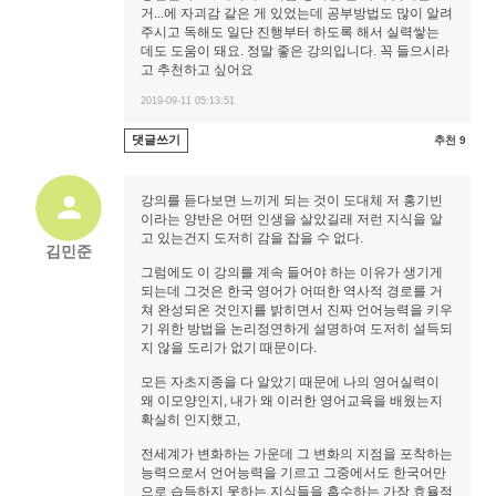
거...에 자괴감 같은 게 있었는데 공부방법도 많이 알려
주시고 독해도 일단 진행부터 하도록 해서 실력쌓는
데도 도움이 돼요. 정말 좋은 강의입니다. 꼭 들으시라
고 추천하고 싶어요
2019-09-11 05:13:51
댓글쓰기
추천 9
강의를 듣다보면 느끼게 되는 것이 도대체 저 홍기빈
이라는 양반은 어떤 인생을 살았길래 저런 지식을 알
고 있는건지 도저히 감을 잡을 수 없다.
김민준
그럼에도 이 강의를 계속 들어야 하는 이유가 생기게
되는데 그것은 한국 영어가 어떠한 역사적 경로를 거
쳐 완성되온 것인지를 밝히면서 진짜 언어능력을 키우
기 위한 방법을 논리정연하게 설명하여 도저히 설득되
지 않을 도리가 없기 때문이다.
모든 자초지종을 다 알았기 때문에 나의 영어실력이
왜 이모양인지, 내가 왜 이러한 영어교육을 배웠는지
확실히 인지했고,
전세계가 변화하는 가운데 그 변화의 지점을 포착하는
능력으로서 언어능력을 기르고 그중에서도 한국어만
으로 습득하지 못하는 지식들을 흡수하는 가장 효율적