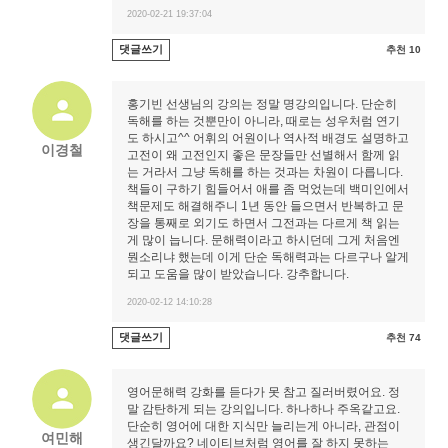
2020-02-21 19:37:04
댓글쓰기
추천 10
홍기빈 선생님의 강의는 정말 명강의입니다. 단순히
독해를 하는 것뿐만이 아니라, 때로는 성우처럼 연기
도 하시고^^ 어휘의 어원이나 역사적 배경도 설명하고
이경철
고전이 왜 고전인지 좋은 문장들만 선별해서 함께 읽
는 거라서 그냥 독해를 하는 것과는 차원이 다릅니다.
책들이 구하기 힘들어서 애를 좀 먹었는데 백미인에서
책문제도 해결해주니 1년 동안 들으면서 반복하고 문
장을 통째로 외기도 하면서 그전과는 다르게 책 읽는
게 많이 늡니다. 문해력이라고 하시던데 그게 처음엔
뭔소리냐 했는데 이게 단순 독해력과는 다르구나 알게
되고 도움을 많이 받았습니다. 강추합니다.
2020-02-12 14:10:28
댓글쓰기
추천 74
영어문해력 강화를 듣다가 못 참고 질러버렸어요. 정
말 감탄하게 되는 강의입니다. 하나하나 주옥같고요.
단순히 영어에 대한 지식만 늘리는게 아니라, 관점이
여민해
생긴달까요? 네이티브처럼 영어를 잘 하지 못하는