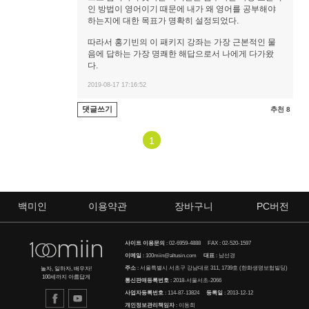
인 방법이 영어이기 때문에 내가 왜 영어를 공부해야
하는지에 대한 목표가 명확히 설정되었다.
따라서 홍기빈의 이 패키지 강좌는 가장 근본적인 물
음에 답하는 가장 명쾌한 해답으로서 나에게 다가왔
다.
2019-08-17 17:16:52
댓글쓰기
추천 8
1
백미인
이용약관
장바구니
PC버전
사이트 이용문의
:
02-6959-4888
FAX : 02-520-1597
이메일
:
100miin@altusin.com
대표
: 남선경
주소
: 서울특별시 서초구 강남대로 311, 1739호 (한화생명보험빌딩)
놀자, 일하자, 배우자!
100세까지 아름답게
통신판매등록번호
: 2018-서울서초-2066
사업자등록번호
: 114-87-13824
등록일
: 2013-12-12
개인정보관리책임자
: 이동희