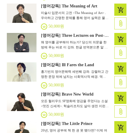
집니다.
[영어강독] The Meaning of Art
미술사 입문서의 고전 <The Meaning of Art> .
우아하고 간명한 문체를 통해 영어 실력은 물
론, 허세없는 교양까지 늘립니다. 미술을 사랑
50,000원
한다면 예술에 관심있다면 한번쯤 도전해야 할
텍스트입니다.
[영어강독] Three Lectures on Post-industrial Society
왜 영어를 공부해야 하는가? 당신의 의문을 한
방에 푸는 바로 이 강좌. 한글 번역본으론 알 수
없었던 내용들이 쉽게 이해됩니다. 영어를 공부
50,000원
하는 가장 쉬운 방법. 경제상식과 교양이 느는
건 덤입니다.
[영어강독] Ill Fares the Land
홍기빈의 영어문해력 세번째 강좌. 강렬하고 간
명한 문장 뒤에 넘치는 사회역사적 배경. 역사
학자 토니쥬트의 문장을 통해 영어독해의 즐거
50,000원
움과 사회복지에 대해 이해하는 즐거운 시간.
[영어강독] Brave New World
모든 헐리우드 SF영화에 영감을 주었다는 소설
<멋진 신세계>. 헉슬리조차도 살아 생전 이런
디스토피아가 올지 몰랐다고 합니다. 경제학자
50,000원
홍기빈과 함께 하는 원작의 생생한 감동.
[영어강독] The Little Prince
20년, 영어 공부에 책 한 권 못 뗐다면? 이제 여