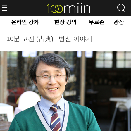
온라인 강좌
현장 강의
무료존
광장
10분 고전 (古典) : 변신 이야기