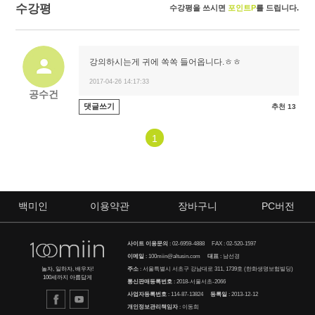
수강평
수강평을 쓰시면
포인트P
를 드립니다.
강의하시는게 귀에 쏙쏙 들어옵니다.ㅎㅎ
2017-04-26 14:17:33
공수건
댓글쓰기
추천 13
1
백미인
이용약관
장바구니
PC버전
사이트 이용문의
:
02-6959-4888
FAX : 02-520-1597
이메일
:
100miin@altusin.com
대표
: 남선경
주소
: 서울특별시 서초구 강남대로 311, 1739호 (한화생명보험빌딩)
놀자, 일하자, 배우자!
100세까지 아름답게
통신판매등록번호
: 2018-서울서초-2066
사업자등록번호
: 114-87-13824
등록일
: 2013-12-12
개인정보관리책임자
: 이동희