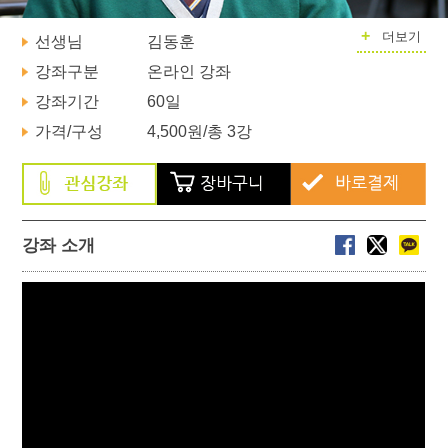
+
더보기
선생님
김동훈
강좌구분
온라인 강좌
강좌기간
60일
가격/구성
4,500원
/총 3강
강좌 소개