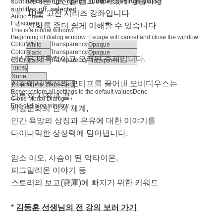
어려운 고전을 쉽고 재미있게 다룹니다
subtitles settings
, opens subtitles settings dialog
subtitles off
, selected
10분 고전 시리즈 강좌입니다
Audio Track
Fullscreen
신화를 좀더 쉽게 이해할 수 있습니다
This is a modal window.
Beginning of dialog window. Escape will cancel and close the window.
Color
Transparency
Color
Transparency
변신은 매혹적이고 오래된 주제입니다.
Color
Transparency
신화에서 변신의 모티프를 끌어낸 오비디우스는
Reset
restore all settings to the default values
Done
인류의 시작과 끝,
Close Modal Dialog
End of dialog window.
서양문화의 인식 체계,
인간 욕망의 상징과 은유에 대한 이야기를
다이나믹한 상상력에 담아냅니다.
암소 이오, 사슴이 된 악타이온,
피그말리온 이야기 등
스토리의 보고(寶庫)에 빠지기 위한 키워드
*
김동훈 선생님의 전 강의 보러 가기