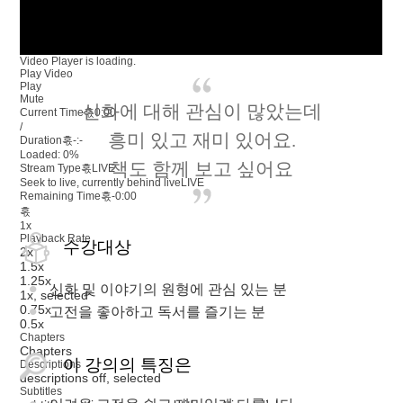
Video Player is loading.
Play Video
Play
Mute
신화에 대해 관심이 많았는데
Current Time혻
0:00
/
흥미 있고 재미 있어요.
Duration혻
-:-
Loaded
:
0%
책도 함께 보고 싶어요
Stream Type혻
LIVE
Seek to live, currently behind live
LIVE
Remaining Time혻
-
0:00
혻
1x
Playback Rate
수강대상
2x
1.5x
1.25x
신화 및 이야기의 원형에 관심 있는 분
1x
, selected
0.75x
고전을 좋아하고 독서를 즐기는 분
0.5x
Chapters
Chapters
이 강의의 특징은
Descriptions
descriptions off
, selected
Subtitles