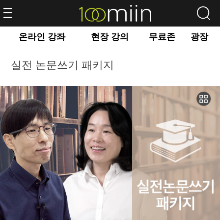
온라인 강좌
현장 강의
무료존
광장
실전 논문쓰기 패키지