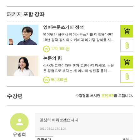
패키지 포함 강좌
영어논문쓰기의 정석
영어탓만 하면서 영어논문쓰기를 미뤄왔다면?
10년 경력 강사의 아카데믹 라이팅 강의를 시청
하면 더이상 미룰 이유가 없습니다. 영어 논문
120,000원
기본 구조에 대한 이해부터 구체적 글쓰기 방법
론까지 핵심만 골라서 전달합니다. 영어 글쓰기
논문의 힘
에 대한 고민을 날려버리는 명강의입니다.
심사가 코앞이라면 혼자 고민하지 마세요. 논문
은 경험으로 깨치는 게 아니라 실전을 통해 익
히는 체계적이고 논리적인 글입니다. 누구 하나
96,000원
속 시원히 알려주지 못했던 논문작성법. 실전
글쓰기 연구가 김기란이 안내합니다.
수강평
수강평을 쓰시면
포인트P
를 드립니다.
열심히 배워보겠습니다
2021-03-11 14:13:24
유명희
댓글쓰기
추천 6