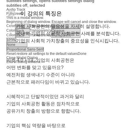
subtitles settings
, opens subtitles settings dialog
subtitles off
, selected
Audio Track
이 강의의 특징은
Fullscreen
This is a modal window.
Beginning of dialog window. Escape will cancel and close the window.
기업 사회공헌의 필요성을 자세히 설명합니다.
Color
Transparency
Color
Transparency
국내외 기업의 성공적 사회공헌 사례를 분석합니다.
Color
Transparency
기업의 사회적 가치창출의 중요성을 인식시킵니다.
Reset
restore all settings to the default values
Done
Close Modal Dialog
마켓 4.0 시대, 기업의 사회공헌은
End of dialog window.
어떤 변화를 맞고 있을까요?
예전처럼 생색내기 수준이 아니라
근본적으로 패러다임이 바뀌고 있습니다.
시혜적이고 단발적이었던 과거와 달리
기업의 사회공헌 활동은 점차적으로
공유가치 창출의 방향으로 향합니다.
기업의 핵심 역량을 바탕으로