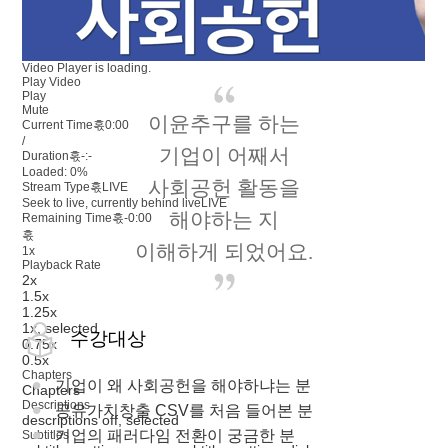
Video Player is loading.
Play Video
Play
Mute
이윤추구를 하는
Current Time혻
0:00
/
기업이 어째서
Duration혻
-:-
Loaded
:
0%
사회공헌 활동을
Stream Type혻
LIVE
Seek to live, currently behind live
LIVE
해야하는 지
Remaining Time혻
-
0:00
혻
이해하게 되었어요.
1x
Playback Rate
2x
1.5x
1.25x
1x
, selected
수강대상
0.75x
0.5x
Chapters
기업이 왜 사회공헌을 해야하냐는 분
Chapters
Descriptions
공유가치창출 CSV를 처음 들어본 분
descriptions off
, selected
기업의 패러다임 전환이 궁금한 분
Subtitles