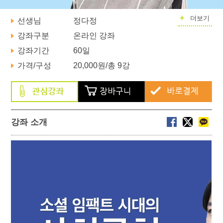
+
더보기
선생님
정다정
강좌구분
온라인 강좌
강좌기간
60일
가격/구성
20,000원
/총 9강
강좌 소개