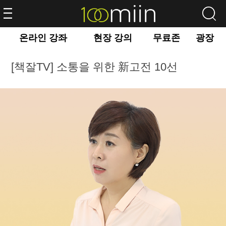
온라인 강좌
현장 강의
무료존
광장
[책잘TV] 소통을 위한 新고전 10선