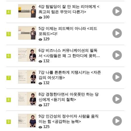
4강 팀빌딩이 잘 안 되는 리더에게 <
최고의 팀은 무엇이 다른가>
4
100
5강 이제는 피드백이 아니라 <피드
포워드>다!
5
129
6강 비즈니스 커뮤니케이션의 필독
서 <사람들은 왜 그 한마디에 꽂히는
6
가...
132
7강 나를 튼튼하게 지탱시키는 <자존
감의 여섯기둥>
7
132
8강 경청한다면서 아웃풋만 하는 당
신에게 <듣기의 철학>
8
127
9강 인간성의 정수이자 사람을 움직
이는 힘 <공감하는 능력>
9
125