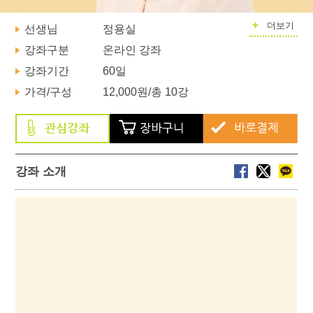
+
더보기
선생님
정용실
강좌구분
온라인 강좌
강좌기간
60일
가격/구성
12,000원
/총 10강
강좌 소개