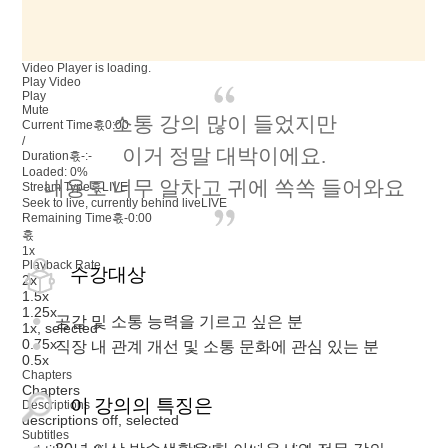
Video Player is loading.
Play Video
Play
Mute
소통 강의 많이 들었지만
Current Time혻
0:00
/
이거 정말 대박이에요.
Duration혻
-:-
Loaded
:
0%
내용도 너무 알차고 귀에 쏙쏙 들어와요
Stream Type혻
LIVE
Seek to live, currently behind live
LIVE
Remaining Time혻
-
0:00
혻
1x
Playback Rate
수강대상
2x
1.5x
1.25x
공감 및 소통 능력을 기르고 싶은 분
1x
, selected
0.75x
직장 내 관계 개선 및 소통 문화에 관심 있는 분
0.5x
Chapters
Chapters
이 강의의 특징은
Descriptions
descriptions off
, selected
Subtitles