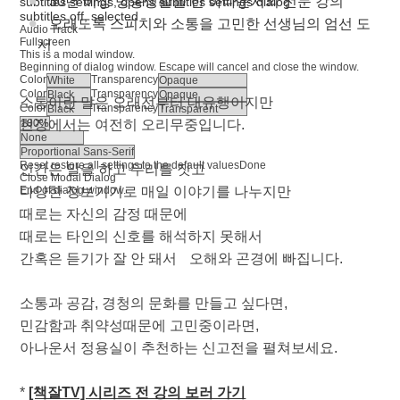
30년 이상 방송생활을 한 아나운서의 전문 강의
subtitles settings
, opens subtitles settings dialog
subtitles off
, selected
오래도록 스피치와 소통을 고민한 선생님의 엄선 도
Audio Track
Fullscreen
서
This is a modal window.
Beginning of dialog window. Escape will cancel and close the window.
Color
Transparency
Color
Transparency
소통이란 말은 오래전부터 대유행이지만
Color
Transparency
현장에서는 여전히 오리무중입니다.
Reset
restore all settings to the default values
Done
인간은 말을 하고 무리를 짓고
Close Modal Dialog
End of dialog window.
다양한 정보기기로 매일 이야기를 나누지만
때로는 자신의 감정 때문에
때로는 타인의 신호를 해석하지 못해서
간혹은 듣기가 잘 안 돼서 오해와 곤경에 빠집니다.
소통과 공감, 경청의 문화를 만들고 싶다면,
민감함과 취약성때문에 고민중이라면,
아나운서 정용실이 추천하는 신고전을 펼쳐보세요.
*
[책잘TV] 시리즈 전 강의 보러 가기