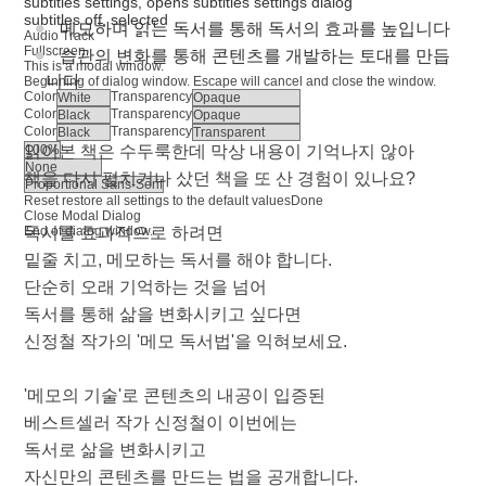
subtitles settings
, opens subtitles settings dialog
subtitles off
, selected
메모하며 읽는 독서를 통해 독서의 효과를 높입니다
Audio Track
Fullscreen
습관의 변화를 통해 콘텐츠를 개발하는 토대를 만듭
This is a modal window.
니다
Beginning of dialog window. Escape will cancel and close the window.
Color
Transparency
Color
Transparency
Color
Transparency
읽어본 책은 수두룩한데 막상 내용이 기억나지 않아
책을 다시 펼치거나 샀던 책을 또 산 경험이 있나요?
Reset
restore all settings to the default values
Done
Close Modal Dialog
End of dialog window.
독서를 효과적으로 하려면
밑줄 치고, 메모하는 독서를 해야 합니다.
단순히 오래 기억하는 것을 넘어
독서를 통해 삶을 변화시키고 싶다면
신정철 작가의 '메모 독서법'을 익혀보세요.
'메모의 기술'로 콘텐츠의 내공이 입증된
베스트셀러 작가 신정철이 이번에는
독서로 삶을 변화시키고
자신만의 콘텐츠를 만드는 법을 공개합니다.