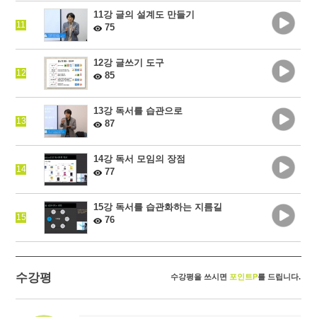
11강 글의 설계도 만들기
11
75
12강 글쓰기 도구
12
85
13강 독서를 습관으로
13
87
14강 독서 모임의 장점
14
77
15강 독서를 습관화하는 지름길
15
76
수강평
수강평을 쓰시면
포인트P
를 드립니다.