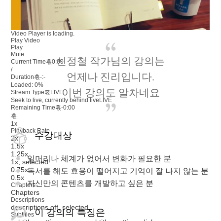
Video Player is loading.
Play Video
Play
Mute
신정철 작가님의 강의는
Current Time혻
0:00
/
언제나 진리입니다.
Duration혻
-:-
Loaded
:
0%
이번 강의도 알차네요
Stream Type혻
LIVE
Seek to live, currently behind live
LIVE
Remaining Time혻
-
0:00
혻
1x
Playback Rate
수강대상
2x
1.5x
1.25x
일머리나 체계가 없어서 변화가 필요한 분
1x
, selected
0.75x
독서를 해도 효용이 떨어지고 기억이 잘 나지 않는 분
0.5x
자신만의 콘텐츠를 개발하고 싶은 분
Chapters
Chapters
Descriptions
descriptions off
, selected
이 강의의 특징은
Subtitles