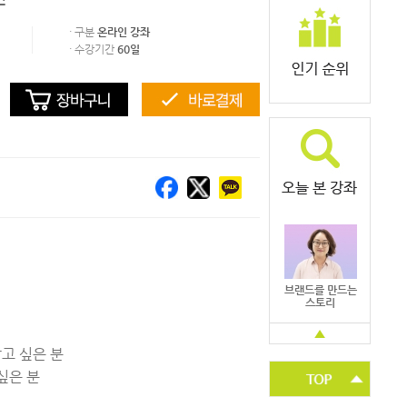
· 구분
온라인 강좌
· 수강기간
60일
브랜드를 만드는
스토리
▲
고 싶은 분
싶은 분