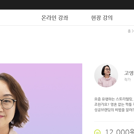
온라인 강좌
현장 강의
홈
>
고영
작가
요즘 유행하는 스토리텔링, 
조한가요? 영혼 없는 짝퉁 카피
성공브랜딩의 비법을 알려
12,000