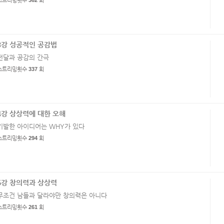
스트리밍횟수
362
회
3강 성공적인 공감법
전달과 공감의 간극
스트리밍횟수
337
회
4강 상상력에 대한 오해
기발한 아이디어는 WHY가 있다
스트리밍횟수
294
회
5강 창의력과 상상력
무조건 남들과 달라야만 창의력은 아니다
스트리밍횟수
261
회