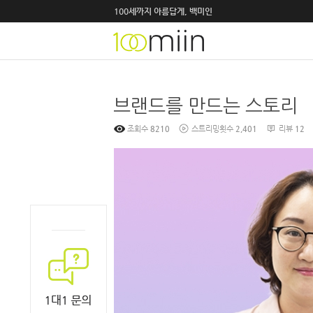
100세까지 아름답게, 백미인
조회수
8210
스트리밍횟수
2,401
리뷰
12