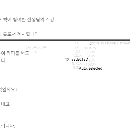
 기획에 참여한 선생님의 직강
의 틀로서 제시합니다
1X
Picture-in-Picture
Fullscreen
PLAYBACK RA
2X
Quality
TE
1.5X
360p
여 카피를 써도
1.25X
540p
1X
, SELECTED
다.
720p
0.75X
1080p
0.5X
Auto
, selected
엇일까요?
어내고
드립니다.