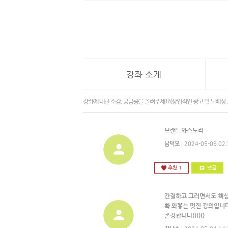
강좌 소개
강좌에 대한 소감, 궁금증을 올려주세요(상업적인 광고 및 도배성 
브랜드와스토리
남덕모
| 2024-05-09 02:
추천 1
댓글
간결하고 그러면서도 핵
확 와닿는 멋진 강의입니다.
존경합니다()()()