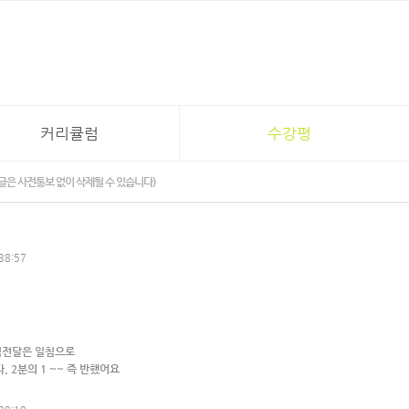
커리큘럼
수강평
글은 사전통보 없이 삭제될 수 있습니다)
38:57
심전달은 일침으로
 2분의 1 ~~ 즉 반했어요