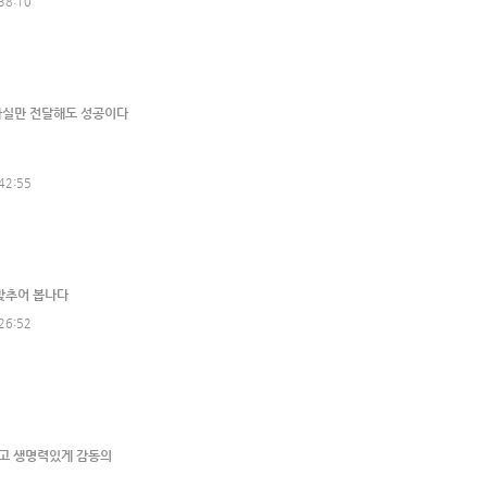
38:10
사실만 전달해도 성공이다
42:55
맞추어 봅나다
26:52
고 생명력있게 감동의