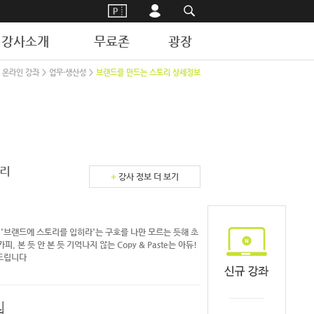
강사소개
무료존
광장
온라인 강좌
>
업무·생산성
>
브랜드를 만드는 스토리 상세정보
리
+
강사 정보 더 보기
'브랜드에 스토리를 입히라'는 구호를 나만 모르는 듯해 초
, 본 듯 안 본 듯 기억나지 않는 Copy & Paste는 아듀!
드립니다
원