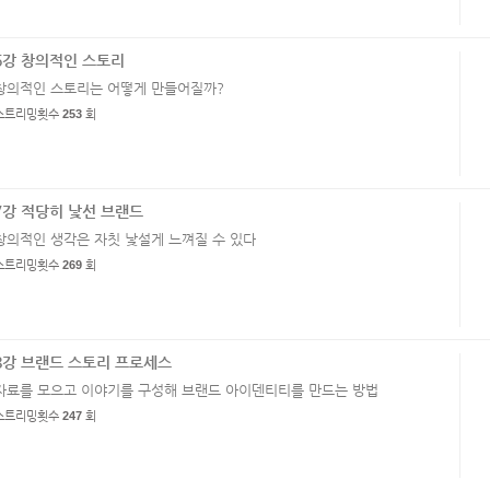
6강 창의적인 스토리
창의적인 스토리는 어떻게 만들어질까?
스트리밍횟수
253
회
7강 적당히 낯선 브랜드
창의적인 생각은 자칫 낯설게 느껴질 수 있다
스트리밍횟수
269
회
8강 브랜드 스토리 프로세스
자료를 모으고 이야기를 구성해 브랜드 아이덴티티를 만드는 방법
스트리밍횟수
247
회