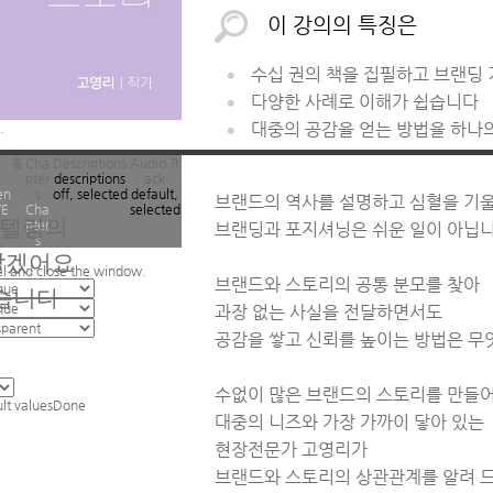
이 강의의 특징은
수십 권의 책을 집필하고 브랜딩
다양한 사례로 이해가 쉽습니다
대중의 공감을 얻는 방법을 하나
.
혻
Cha
Descriptions
Audio Tr
pter
descriptions
ack
en
s
off
, selected
default
,
브랜드의 역사를 설명하고 심혈을 기울
VE
Cha
selected
리텔링의
pter
브랜딩과 포지셔닝은 쉬운 일이 아닙니
s
.
알겠어요
el and close the window.
브랜드와 스토리의 공통 분모를 찾아
습니다
과장 없는 사실을 전달하면서도
공감을 쌓고 신뢰를 높이는 방법은 무
수없이 많은 브랜드의 스토리를 만들
ult values
Done
대중의 니즈와 가장 가까이 닿아 있는
.
현장전문가 고영리가
브랜드와 스토리의 상관관계를 알려 