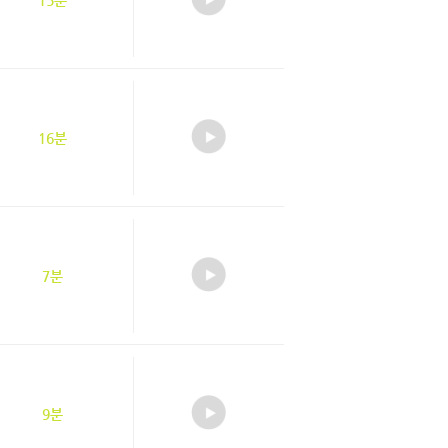
15분
16분
7분
9분