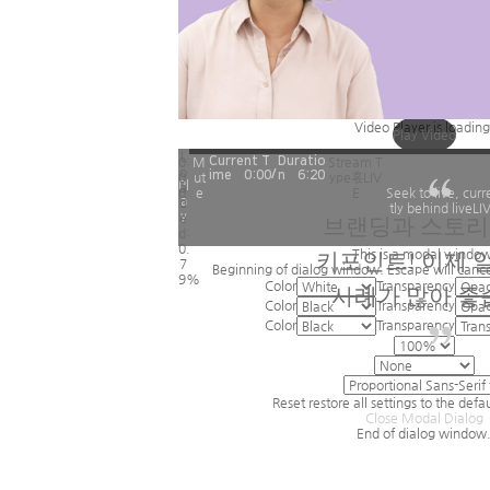
Video Player is loading
Play Video
L
0:
M
Current T
Duratio
Stream T
o
/
ime혻
0:00
n혻
6:20
0
ut
ype혻
LIV
Pl
a
0
e
E
Seek to live, curr
a
d
tly behind live
LI
y
e
브랜딩과 스토
d
:
0.
This is a modal window
키포인트! 이제 
7
Beginning of dialog window. Escape will canc
9%
Color
Transparency
사례가 많아 좋
Color
Transparency
Color
Transparency
Reset
restore all settings to the defa
Close Modal Dialog
End of dialog window