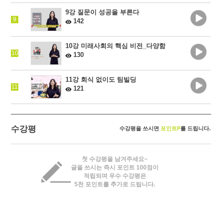
9강 질문이 성공을 부른다
9
142
10강 미래사회의 핵심 비전_다양함
10
130
11강 회식 없이도 팀빌딩
11
121
수강평
수강평을 쓰시면
포인트P
를 드립니다.
첫 수강평을 남겨주세요~
글을 쓰시는 즉시 포인트 100점이
적립되며 우수 수강평은
5천 포인트를 추가로 드립니다.