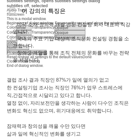
subtitles settings
, opens subtitles settings dialog
subtitles off
, selected
이 강의의 특징은
Audio Track
Fullscreen
This is a modal window.
Beginning of dialog window. Escape will cancel and close the window.
미국 소재 창의력 개발 전문 컨설팅 회사 대표의 직강
Color
Transparency
입니다.
Color
Transparency
Color
Transparency
국내외 주요 기업 대상의 조직문화 컨설팅 경험을 소
개합니다.
창의성 계발을 통해 조직 전체의 문화를 바꾸는 전략
Reset
restore all settings to the default values
Done
을 세웁니다.
Close Modal Dialog
End of dialog window.
갤럽 조사 결과 직장인 87%가 일에 열의가 없고
한 컨설팅기업 조사는 직장인 76%가 업무 스트레스에
직,간접적으로 시달리고 있다고 합니다.
열정 없이, 자리보전만을 생각하는 사람이 다수인 조직은
변화도 혁신도 없으며, 위기대응에도 취약합니다.
잠재력과 창의성을 깨울 수만 있다면
삶과 일에 혁신적인 변화를 생기고