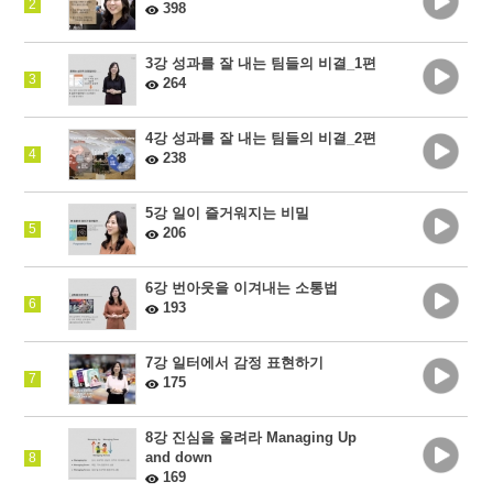
2
398
3강 성과를 잘 내는 팀들의 비결_1편
3
264
4강 성과를 잘 내는 팀들의 비결_2편
4
238
5강 일이 즐거워지는 비밀
5
206
6강 번아웃을 이겨내는 소통법
6
193
7강 일터에서 감정 표현하기
7
175
8강 진심을 울려라 Managing Up
and down
8
169