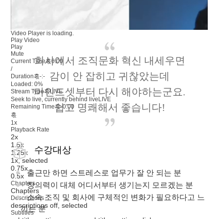
Video Player is loading.
Play Video
Play
Mute
회사에서 조직문화 혁신 내세우면
Current Time혻
0:00
/
감이 안 잡히고 귀찮았는데
Duration혻
-:-
Loaded
:
0%
마인드셋부터 다시 해야하는군요.
Stream Type혻
LIVE
Seek to live, currently behind live
LIVE
쉽고 명쾌해서 좋습니다!
Remaining Time혻
-
0:00
혻
1x
Playback Rate
2x
1.5x
수강대상
1.25x
1x
, selected
0.75x
출근만 하면 스트레스로 업무가 잘 안 되는 분
0.5x
Chapters
창의력이 대체 어디서부터 생기는지 모르겠는 분
Chapters
소속 조직 및 회사에 구체적인 변화가 필요하다고 느
Descriptions
descriptions off
, selected
끼는 분
Subtitles