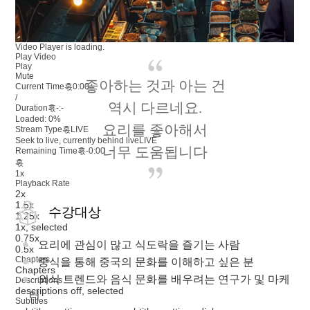
Video Player is loading.
Play Video
Play
Mute
좋아하는 것과 아는 건
Current Time혻
0:00
/
역시 다르네요.
Duration혻
-:-
Loaded
:
0%
요리를 좋아해서
Stream Type혻
LIVE
Seek to live, currently behind live
LIVE
너무 도움됩니다
Remaining Time혻
-
0:00
혻
1x
Playback Rate
2x
1.5x
수강대상
1.25x
1x
, selected
0.75x
요리에 관심이 많고 식도락을 즐기는 사람
0.5x
Chapters
중식을 통해 중국의 문화를 이해하고 싶은 분
Chapters
외식 트렌드와 음식 문화를 배우려는 연구가 및 마케
Descriptions
descriptions off
, selected
터
Subtitles