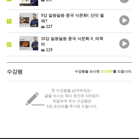
9강 알쏭달쏭 중국 식문화Ⅰ_단맛 필
패?
9
127
10강 알쏭달쏭 중국 식문화 II_떠죽
따
10
119
수강평
수강평을 쓰시면
포인트P
를 드립니다.
첫 수강평을 남겨주세요~
글을 쓰시는 즉시 포인트 100점이
적립되며 우수 수강평은
5천 포인트를 추가로 드립니다.