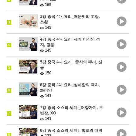
169
3강 중국 4대 요리_매운맛의 고장,
쓰촨
3
149
4강 중국 4대 요리_세계 미식의 성
지, 광둥
4
149
5강 중국 4대 요리 _중식의 뿌리, 산
둥
5
150
6강 중국 4대 요리_섬세함의 극치,
화이양
6
141
7강 중국 소스의 세계Ⅰ_어향가지, 두
반장, XO
7
141
8강 중국 소스의 세계Ⅱ_흑초의 매력
8
137