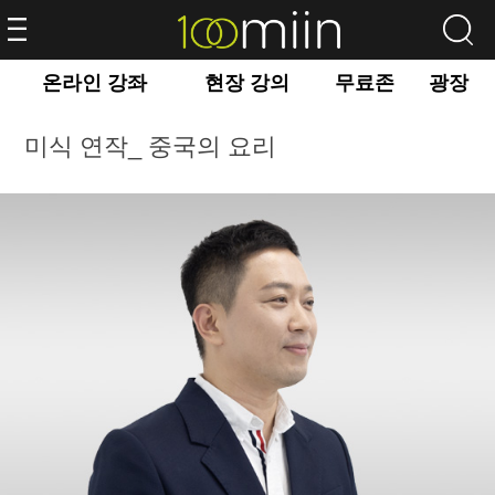
온라인 강좌
현장 강의
무료존
광장
미식 연작_ 중국의 요리