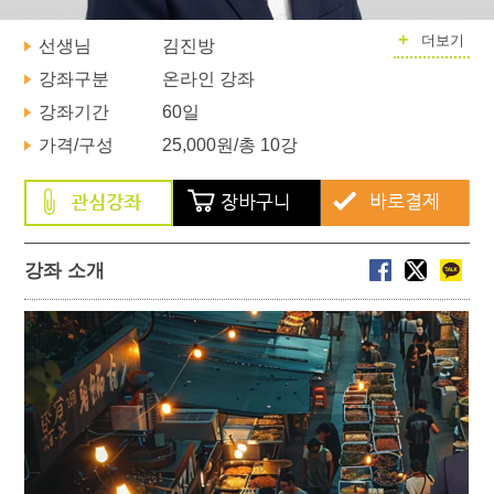
+
더보기
선생님
김진방
강좌구분
온라인 강좌
강좌기간
60일
가격/구성
25,000원
/총 10강
강좌 소개