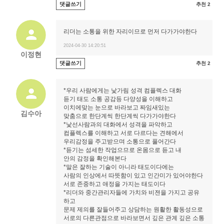
댓글쓰기
추천 2
리더는 소통을 위한 자리이므로 먼저 다가가야한다
2024-04-30 14:20:51
이정현
댓글쓰기
추천 2
*우리 사람에게는 낯가림 성격 컴플렉스 대화
듣기 태도 소통 공감등 다양성을 이해하고
이치에맞는 눈으로 바라보고 짜임새있는
김수아
맞춤으로 한단계씩 한단계씩 다가가야한다
*낯선사람과의 대화에서 성격을 파악하고
컴플렉스를 이해하고 서로 다르다는 견해에서
우리감정을 주고받으며 소통으로 풀어간다
*듣기는 섬세한 작업으므로 온몸으로 듣고 내
안의 감정을 확인해본다
*말은 잘하는 기술이 아니라 태도이다에는
사람의 인상에서 따뜻함이 있고 인간미가 있어야한다
서로 존중하고 애정을 가지는 태도이다
*리더와 중간관리자들에 가치와 비젼을 가지고 공유
하고
문제 제의를 잘들어주고 상담하는 원활한 활동성으로
서로의 다른관점으로 바라보면서 깊은 관계 깊은 소통