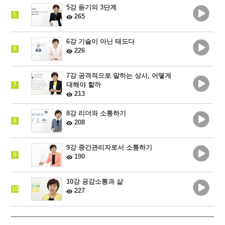
5강 듣기의 3단계
5
265
6강 기술이 아닌 태도다
6
226
7강 공격적으로 말하는 상사, 어떻게
대해야 할까
7
213
8강 리더와 소통하기
8
208
9강 중간관리자로서 소통하기
9
190
10강 공감소통과 삶
10
227