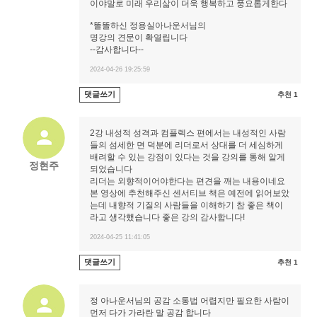
이야말로 미래 우리삶이 더욱 행복하고 풍요롭게한다
*똘똘하신 정용실아나운서님의
명강의 견문이 확열립니다
--감사합니다--
2024-04-26 19:25:59
댓글쓰기
추천 1
2강 내성적 성격과 컴플렉스 편에서는 내성적인 사람
들의 섬세한 면 덕분에 리더로서 상대를 더 세심하게
배려할 수 있는 강점이 있다는 것을 강의를 통해 알게
정현주
되었습니다
리더는 외향적이어야한다는 편견을 깨는 내용이네요
본 영상에 추천해주신 센서티브 책은 예전에 읽어보았
는데 내향적 기질의 사람들을 이해하기 참 좋은 책이
라고 생각했습니다 좋은 강의 감사합니다!
2024-04-25 11:41:05
댓글쓰기
추천 1
정 아나운서님의 공감 소통법 어렵지만 필요한 사람이
먼저 다가 가라란 말 공감 합니다