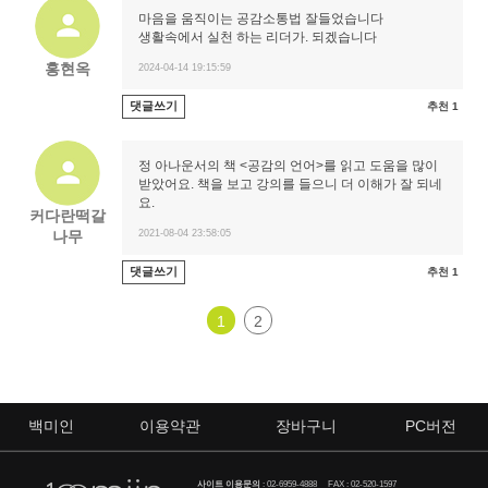
마음을 움직이는 공감소통법 잘들었습니다
생활속에서 실천 하는 리더가. 되겠습니다
홍현옥
2024-04-14 19:15:59
댓글쓰기
추천 1
정 아나운서의 책 <공감의 언어>를 읽고 도움을 많이
받았어요. 책을 보고 강의를 들으니 더 이해가 잘 되네
요.
커다란떡갈
나무
2021-08-04 23:58:05
댓글쓰기
추천 1
1
2
백미인
이용약관
장바구니
PC버전
사이트 이용문의
:
02-6959-4888
FAX : 02-520-1597