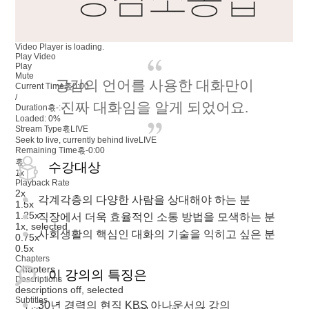
Video Player is loading.
Play Video
Play
Mute
공감의 언어를 사용한 대화만이
Current Time혻
0:00
/
진짜 대화임을 알게 되었어요.
Duration혻
-:-
Loaded
:
0%
Stream Type혻
LIVE
Seek to live, currently behind live
LIVE
Remaining Time혻
-
0:00
혻
수강대상
1x
Playback Rate
2x
각계각층의 다양한 사람을 상대해야 하는 분
1.5x
1.25x
직장에서 더욱 효율적인 소통 방법을 모색하는 분
1x
, selected
사회생활의 핵심인 대화의 기술을 익히고 싶은 분
0.75x
0.5x
Chapters
Chapters
이 강의의 특징은
Descriptions
descriptions off
, selected
Subtitles
30년 경력의 현직 KBS 아나운서의 강의