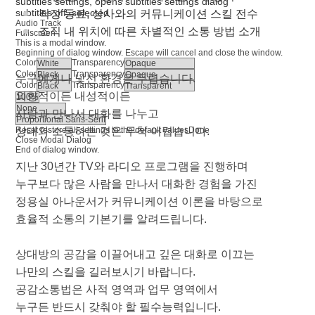
subtitles settings
, opens subtitles settings dialog
subtitles off
, selected
직장 동료, 상사와의 커뮤니케이션 스킬 전수
Audio Track
조직 내 위치에 따른 차별적인 소통 방법 소개
Fullscreen
This is a modal window.
Beginning of dialog window. Escape will cancel and close the window.
Color
Transparency
Color
Transparency
누구에게나 낯선 환경은 두렵습니다.
Color
Transparency
외향적이든 내성적이든
사람과 만나서 대화를 나누고
Reset
상대와 소통하는 것은 무척 어렵습니다.
restore all settings to the default values
Done
Close Modal Dialog
End of dialog window.
지난 30년간 TV와 라디오 프로그램을 진행하며
누구보다 많은 사람을 만나서 대화한 경험을 가진
정용실 아나운서가 커뮤니케이션 이론을 바탕으로
효율적 소통의 기본기를 알려드립니다.
상대방의 공감을 이끌어내고 깊은 대화로 이끄는
나만의 스킬을 길러보시기 바랍니다.
공감소통법은 사적 영역과 업무 영역에서
누구든 반드시 갖춰야 할 필수능력입니다.