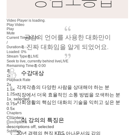
Video Player is loading.
Play Video
Play
Mute
공감의 언어를 사용한 대화만이
Current Time혻
0:00
/
진짜 대화임을 알게 되었어요.
Duration혻
-:-
Loaded
:
0%
Stream Type혻
LIVE
Seek to live, currently behind live
LIVE
Remaining Time혻
-
0:00
혻
수강대상
1x
Playback Rate
2x
각계각층의 다양한 사람을 상대해야 하는 분
1.5x
1.25x
직장에서 더욱 효율적인 소통 방법을 모색하는 분
1x
, selected
사회생활의 핵심인 대화의 기술을 익히고 싶은 분
0.75x
0.5x
Chapters
Chapters
이 강의의 특징은
Descriptions
descriptions off
, selected
Subtitles
30년 경력의 현직 KBS 아나운서의 강의