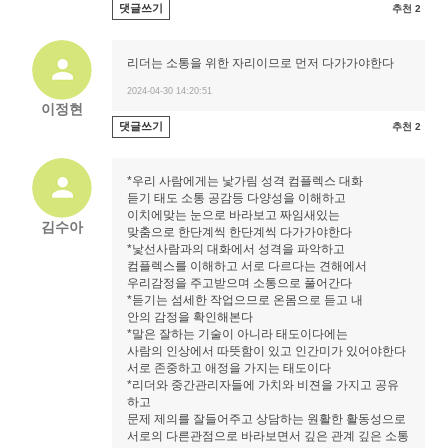
댓글쓰기
추천 2
리더는 소통을 위한 자리이므로 먼저 다가가야한다
2024-04-30 14:20:51
이정현
댓글쓰기
추천 2
*우리 사람에게는 낯가림 성격 컴플렉스 대화
듣기 태도 소통 공감등 다양성을 이해하고
이치에맞는 눈으로 바라보고 짜임새있는
김수아
맞춤으로 한단계씩 한단계씩 다가가야한다
*낯선사람과의 대화에서 성격을 파악하고
컴플렉스를 이해하고 서로 다르다는 견해에서
우리감정을 주고받으며 소통으로 풀어간다
*듣기는 섬세한 작업으므로 온몸으로 듣고 내
안의 감정을 확인해본다
*말은 잘하는 기술이 아니라 태도이다에는
사람의 인상에서 따뜻함이 있고 인간미가 있어야한다
서로 존중하고 애정을 가지는 태도이다
*리더와 중간관리자들에 가치와 비젼을 가지고 공유
하고
문제 제의를 잘들어주고 상담하는 원활한 활동성으로
서로의 다른관점으로 바라보면서 깊은 관계 깊은 소통