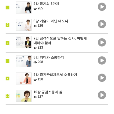
5강 듣기의 3단계
5
265
6강 기술이 아닌 태도다
6
226
7강 공격적으로 말하는 상사, 어떻게
대해야 할까
7
213
8강 리더와 소통하기
8
208
9강 중간관리자로서 소통하기
9
190
10강 공감소통과 삶
10
227