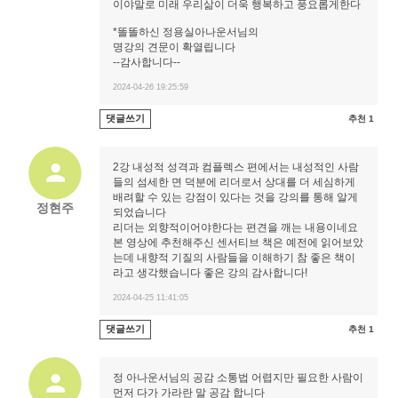
이야말로 미래 우리삶이 더욱 행복하고 풍요롭게한다
*똘똘하신 정용실아나운서님의
명강의 견문이 확열립니다
--감사합니다--
2024-04-26 19:25:59
댓글쓰기
추천 1
2강 내성적 성격과 컴플렉스 편에서는 내성적인 사람
들의 섬세한 면 덕분에 리더로서 상대를 더 세심하게
배려할 수 있는 강점이 있다는 것을 강의를 통해 알게
정현주
되었습니다
리더는 외향적이어야한다는 편견을 깨는 내용이네요
본 영상에 추천해주신 센서티브 책은 예전에 읽어보았
는데 내향적 기질의 사람들을 이해하기 참 좋은 책이
라고 생각했습니다 좋은 강의 감사합니다!
2024-04-25 11:41:05
댓글쓰기
추천 1
정 아나운서님의 공감 소통법 어렵지만 필요한 사람이
먼저 다가 가라란 말 공감 합니다