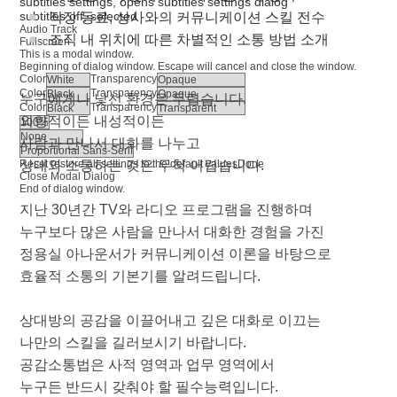
subtitles settings
, opens subtitles settings dialog
subtitles off
, selected
직장 동료, 상사와의 커뮤니케이션 스킬 전수
Audio Track
조직 내 위치에 따른 차별적인 소통 방법 소개
Fullscreen
This is a modal window.
Beginning of dialog window. Escape will cancel and close the window.
Color
Transparency
Color
Transparency
누구에게나 낯선 환경은 두렵습니다.
Color
Transparency
외향적이든 내성적이든
사람과 만나서 대화를 나누고
Reset
상대와 소통하는 것은 무척 어렵습니다.
restore all settings to the default values
Done
Close Modal Dialog
End of dialog window.
지난 30년간 TV와 라디오 프로그램을 진행하며
누구보다 많은 사람을 만나서 대화한 경험을 가진
정용실 아나운서가 커뮤니케이션 이론을 바탕으로
효율적 소통의 기본기를 알려드립니다.
상대방의 공감을 이끌어내고 깊은 대화로 이끄는
나만의 스킬을 길러보시기 바랍니다.
공감소통법은 사적 영역과 업무 영역에서
누구든 반드시 갖춰야 할 필수능력입니다.