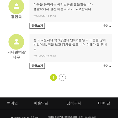
마음을 움직이는 공감소통법 잘들었습니다
생활속에서 실천 하는 리더가. 되겠습니다
홍현옥
2024-04-14 19:15:59
댓글쓰기
추천 1
정 아나운서의 책 <공감의 언어>를 읽고 도움을 많이
받았어요. 책을 보고 강의를 들으니 더 이해가 잘 되네
요.
커다란떡갈
나무
2021-08-04 23:58:05
댓글쓰기
추천 1
1
2
백미인
이용약관
장바구니
PC버전
사이트 이용문의
:
02-6959-4888
FAX : 02-520-1597